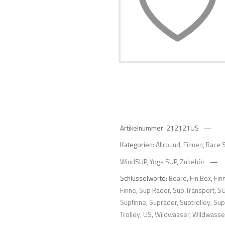
Artikelnummer:
212121US
Kategorien:
Allround
,
Finnen
,
Race 
WindSUP
,
Yoga SUP
,
Zubehör
Schlüsselworte:
Board
,
Fin.Box
,
Fin
Finne
,
Sup Räder
,
Sup Transport
,
SU
Supfinne
,
Supräder
,
Suptrolley
,
Su
Trolley
,
US
,
Wildwasser
,
Wildwasse