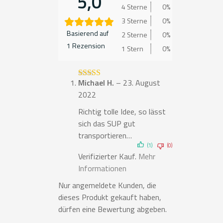
5,0
4 Sterne
0%
3 Sterne
0%
Basierend auf
2 Sterne
0%
1 Rezension
1 Stern
0%
Michael H.
–
23. August
Bewertet mit
5
von 5
2022
Richtig tolle Idee, so lässt
sich das SUP gut
transportieren…
(1)
(0)
Verifizierter Kauf.
Mehr
Informationen
Nur angemeldete Kunden, die
dieses Produkt gekauft haben,
dürfen eine Bewertung abgeben.