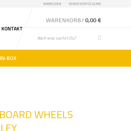
ANMELDEN
SENDEVERFOLGUNG
WARENKORB/
0,00
€
KONTAKT
G
SUCHE
e
b
e
IN-BOX
n
S
i
e
I
h
r
 BOARD WHEELS
e
S
LLEY
u