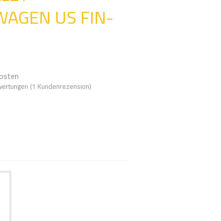
c
AGEN US FIN-
h
e
e
i
n
osten
wertungen
(
1
Kundenrezension)