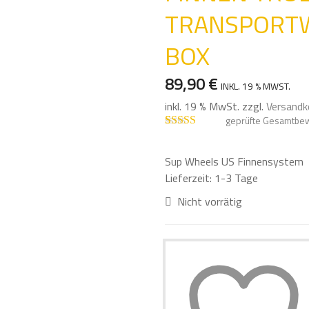
TRANSPORTW
BOX
89,90
€
INKL. 19 % MWST.
inkl. 19 % MwSt.
zzgl.
Versandk
geprüfte Gesamtbe
Bewertet mit
1
5.00
von 5,
basierend auf
Sup Wheels US Finnensystem
Kundenbewe
Lieferzeit:
1-3 Tage
rtung
Nicht vorrätig