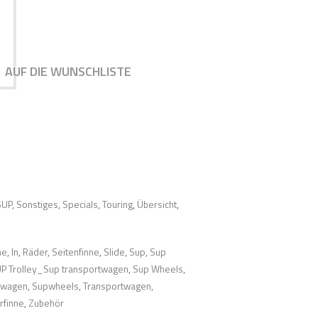
AUF DIE WUNSCHLISTE
SUP
,
Sonstiges
,
Specials
,
Touring
,
Übersicht
,
ne
,
In
,
Räder
,
Seitenfinne
,
Slide
,
Sup
,
Sup
P Trolley_Sup transportwagen
,
Sup Wheels
,
pwagen
,
Supwheels
,
Transportwagen
,
rfinne
,
Zubehör