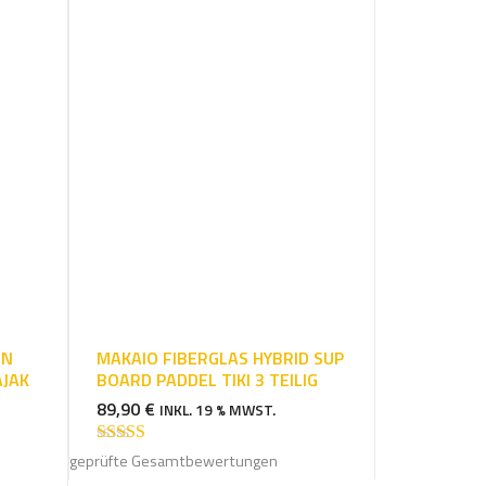
c
h
e
e
i
n
ON
MAKAIO FIBERGLAS HYBRID SUP
AJAK
BOARD PADDEL TIKI 3 TEILIG
89,90
€
INKL. 19 % MWST.
Bewertet mit
geprüfte Gesamtbewertungen
5.00
von 5