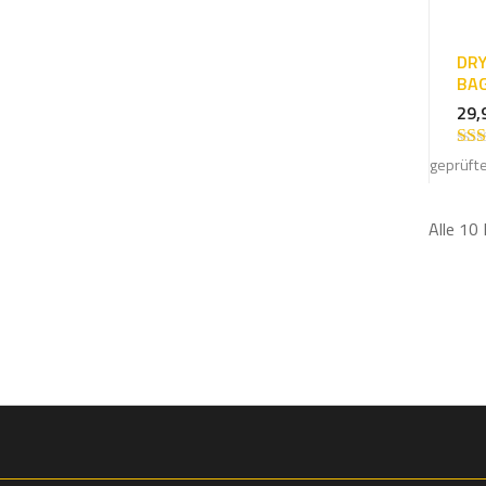
DRY
BAG
29,
Bewe
geprüft
4.8
Alle 10