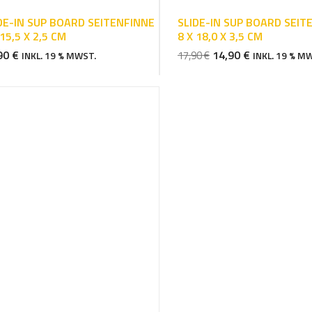
DE-IN SUP BOARD SEITENFINNE
SLIDE-IN SUP BOARD SEIT
 15,5 X 2,5 CM
8 X 18,0 X 3,5 CM
URSPRÜNGLICHER
AKTUELLER
90
€
14,90
€
17,90
€
INKL. 19 % MWST.
INKL. 19 % M
PREIS
PREIS
WAR:
IST:
17,90 €
14,90 €.