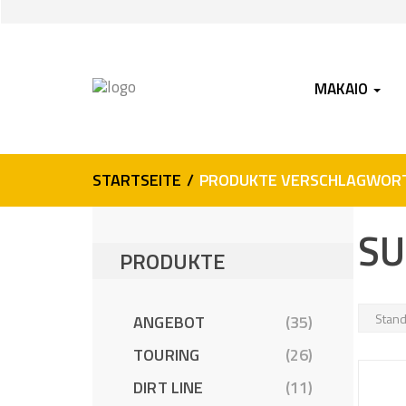
Skip
Skip
to
to
navigation
content
MAKAIO
STARTSEITE
/
PRODUKTE VERSCHLAGWORTE
SU
PRODUKTE
ANGEBOT
(35)
TOURING
(26)
DIRT LINE
(11)