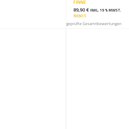
FINNE
89,90
€
INKL. 19 % MWST.
Bewertet mit
geprüfte Gesamtbewertungen
5.00
von 5