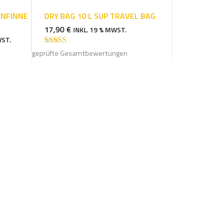
ENFINNE
DRY BAG 10 L SUP TRAVEL BAG
17,90
€
INKL. 19 % MWST.
WST.
Bewertet mit
geprüfte Gesamtbewertungen
5.00
von 5