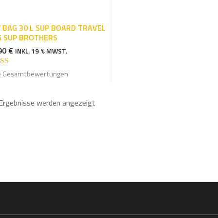
 BAG 30 L SUP BOARD TRAVEL
 SUP BROTHERS
90
€
INKL. 19 % MWST.
rtet mit
e Gesamtbewertungen
6
von 5
 Ergebnisse werden angezeigt