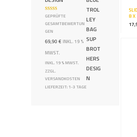
SLI
8 X
BEWERTE
GEPRÜFTE
T MIT
5.00
GESAMTBEWERTUN
17,
VON 5
GEN
69,90
€
INKL. 19 %
MWST.
INKL. 19 % MWST.
ZZGL.
VERSANDKOSTEN
LIEFERZEIT:
1-3 TAGE