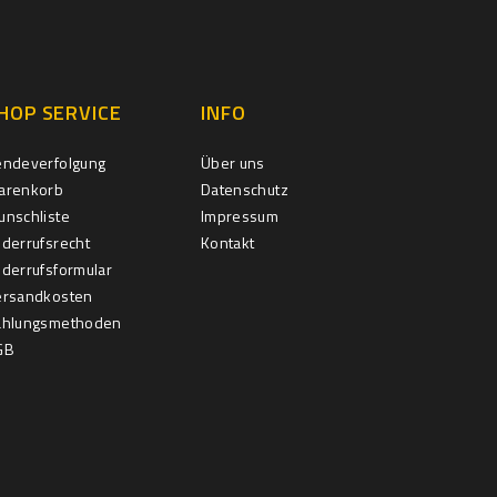
HOP SERVICE
INFO
endeverfolgung
Über uns
arenkorb
Datenschutz
nschliste
Impressum
derrufsrecht
Kontakt
derrufsformular
ersandkosten
ahlungsmethoden
GB