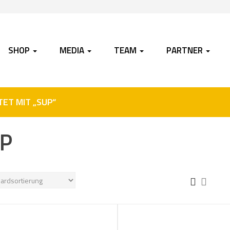
SHOP
MEDIA
TEAM
PARTNER
T MIT „SUP“
P