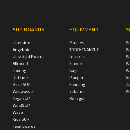
SUP BOARDS
EQUIPMENT
S
Übersicht
Paddles
S
Angebote
TROCKENANZUG
W
Ultra light Boards
Leashes
Wu
Allround
Finnen
Wi
Touring
Bags
Wi
Dirt Line
Pumpen
V
Race SUP
Kleidung
Z
Wildwasser
Zubehör
A
m
Yoga SUP
Reiniger
m
WindSUP
Wave
Kids SUP
Teamboards