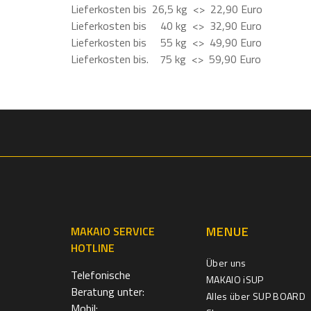
Lieferkosten bis 26,5 kg <> 22,90 Euro
Lieferkosten bis 40 kg <> 32,90 Euro
Lieferkosten bis 55 kg <> 49,90 Euro
Lieferkosten bis. 75 kg <> 59,90 Euro
MENUE
MAKAIO SERVICE
HOTLINE
Über uns
Telefonische
MAKAIO iSUP
Beratung unter:
Alles über SUP BOARD
Mobil: