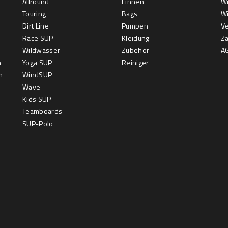
Allround
Finnen
Wi
Touring
Bags
Wi
Dirt Line
Pumpen
V
Race SUP
Kleidung
Z
Wildwasser
Zubehör
A
m
Yoga SUP
Reiniger
m
WindSUP
Wave
Kids SUP
Teamboards
SUP-Polo