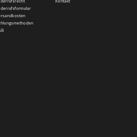
derrufsrecht
Kontakt
derrufsformular
ersandkosten
ahlungsmethoden
GB