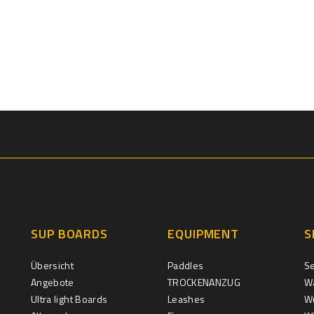
SUP BOARDS
EQUIPMENT
S
Übersicht
Paddles
S
Angebote
TROCKENANZUG
W
Ultra light Boards
Leashes
Wu