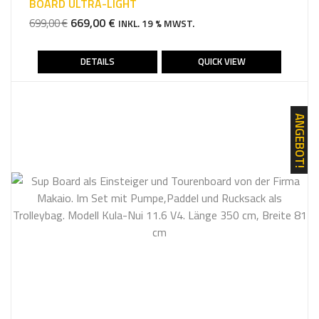
BOARD ULTRA-LIGHT
URSPRÜNGLICHER
AKTUELLER
669,00
€
699,00
€
INKL. 19 % MWST.
PREIS
PREIS
WAR:
IST:
DETAILS
QUICK VIEW
699,00 €
669,00 €.
ANGEBOT!