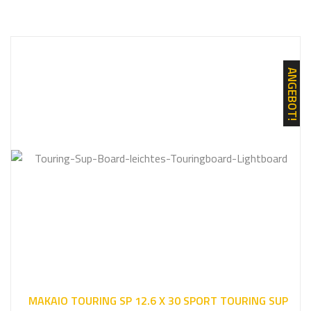
u
N
c
h
e
e
ANGEBOT!
i
n
MAKAIO TOURING SP 12.6 X 30 SPORT TOURING SUP