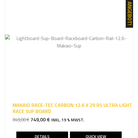
ANGEBOT!
MAKAIO RACE-TEC CARBON 12.6 X 29 RS ULTRA LIGHT
RACE SUP BOARD
URSPRÜNGLICHER
AKTUELLER
749,00
€
849,00
€
INKL. 19 % MWST.
PREIS
PREIS
WAR:
IST:
DETAILS
QUICK VIEW