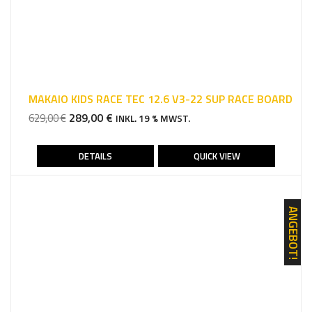
MAKAIO KIDS RACE TEC 12.6 V3-22 SUP RACE BOARD
URSPRÜNGLICHER
AKTUELLER
289,00
€
629,00
€
INKL. 19 % MWST.
PREIS
PREIS
WAR:
IST:
DETAILS
QUICK VIEW
629,00 €
289,00 €.
ANGEBOT!