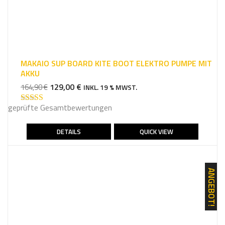
MAKAIO SUP BOARD KITE BOOT ELEKTRO PUMPE MIT
AKKU
URSPRÜNGLICHER
AKTUELLER
129,00
€
164,90
€
INKL. 19 % MWST.
PREIS
PREIS
geprüfte Gesamtbewertungen
WAR:
IST:
Bewertet mit
5.00
von 5
164,90 €
129,00 €.
DETAILS
QUICK VIEW
ANGEBOT!