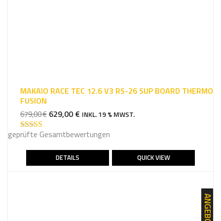
MAKAIO RACE TEC 12.6 V3 RS-26 SUP BOARD THERMO
FUSION
URSPRÜNGLICHER
AKTUELLER
629,00
€
679,00
€
INKL. 19 % MWST.
PREIS
PREIS
geprüfte Gesamtbewertungen
WAR:
IST:
Bewertet mit
5.00
von 5
679,00 €
629,00 €.
DETAILS
QUICK VIEW
ANGEBOT!