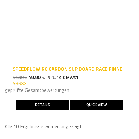
SPEEDFLOW RC CARBON SUP BOARD RACE FINNE
URSPRÜNGLICHER
AKTUELLER
49,90
€
94,90
€
INKL. 19 % MWST.
PREIS
PREIS
geprüfte Gesamtbewertungen
WAR:
IST:
Bewertet mit
5.00
von 5
94,90 €
49,90 €.
DETAILS
QUICK VIEW
Alle 10 Ergebnisse werden angezeigt