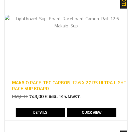
MAKAIO RACE-TEC CARBON 12.6 X 27 RS ULTRA LIGHT
RACE SUP BOARD
URSPRÜNGLICHER
AKTUELLER
749,00
€
849,00
€
INKL. 19 % MWST.
PREIS
PREIS
WAR:
IST:
DETAILS
QUICK VIEW
849,00 €
749,00 €.