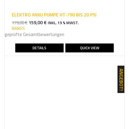
ELEKTRO AKKU PUMPE HT-790 BIS 20 PSI
URSPRÜNGLICHER
AKTUELLER
159,00
€
179,00
€
INKL. 19 % MWST.
PREIS
PREIS
geprüfte Gesamtbewertungen
WAR:
IST:
Bewertet mit
5.00
von 5
179,00 €
159,00 €.
DETAILS
QUICK VIEW
ANGEBOT!