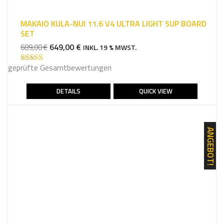
MAKAIO KULA-NUI 11.6 V4 ULTRA LIGHT SUP BOARD
SET
URSPRÜNGLICHER
AKTUELLER
649,00
€
689,00
€
INKL. 19 % MWST.
PREIS
PREIS
geprüfte Gesamtbewertungen
WAR:
IST:
Bewertet mit
5.00
von 5
689,00 €
649,00 €.
DETAILS
QUICK VIEW
ANGEBOT!