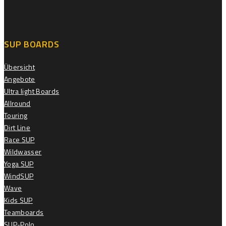
SUP BOARDS
Übersicht
Angebote
Ultra light Boards
Allround
Touring
Dirt Line
Race SUP
Wildwasser
Yoga SUP
WindSUP
Wave
Kids SUP
Teamboards
SUP-Polo