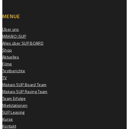
MENUE
Über uns
MAKAIO iSUP
Alles über SUP BOARD
Shop
Aktuelles
Filme
Testberichte
TV
Makaio SUP Board Team
Makaio SUP Racing Team
Team Erfolge
Mietstationen
SUP Leasing
Kurse
Kontakt