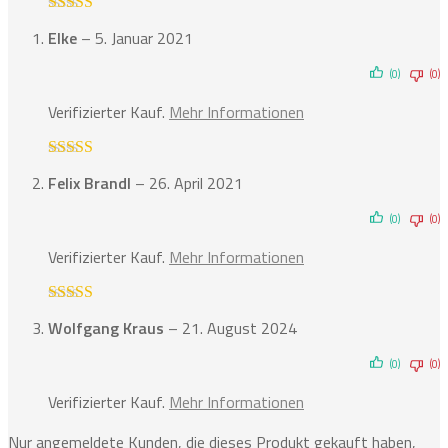
Bewertet mit
Elke
–
5. Januar 2021
5
von 5
(0)
(0)
Verifizierter Kauf.
Mehr Informationen
Bewertet mit
Felix Brandl
–
26. April 2021
5
von 5
(0)
(0)
Verifizierter Kauf.
Mehr Informationen
Bewertet mit
Wolfgang Kraus
–
21. August 2024
5
von 5
(0)
(0)
Verifizierter Kauf.
Mehr Informationen
Nur angemeldete Kunden, die dieses Produkt gekauft haben,