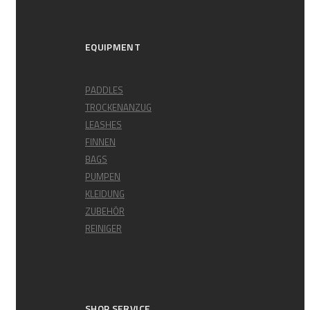
EQUIPMENT
PADDLES
TROCKENANZUG
LEASHES
FINNEN
BAGS
PUMPEN
KLEIDUNG
ZUBEHÖR
REINIGER
SHOP SERVICE