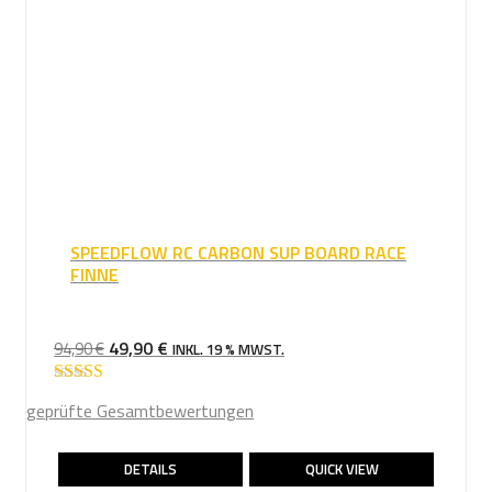
SPEEDFLOW RC CARBON SUP BOARD RACE
FINNE
URSPRÜNGLICHER
AKTUELLER
49,90
€
94,90
€
INKL. 19 % MWST.
PREIS
PREIS
WAR:
IST:
Bewertet mit
geprüfte Gesamtbewertungen
5.00
von 5
94,90 €
49,90 €.
DETAILS
QUICK VIEW