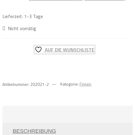
Bewertet mit
3
5.00
von 5,
basierend auf
Lieferzeit:
1-3 Tage
Kundenbewe
rtungen
Nicht vorrätig
AUF DIE WUNSCHLISTE
Artikelnummer:
202021-2
Kategorie:
Finnen
BESCHREIBUNG