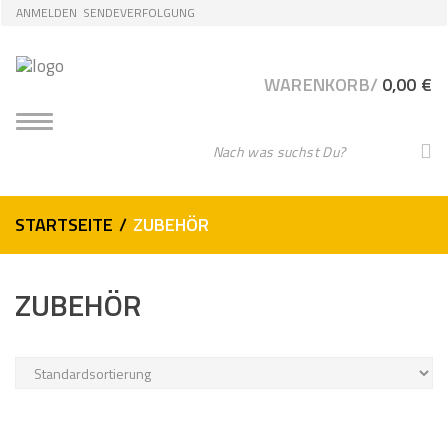
Skip
Skip
ANMELDEN
SENDEVERFOLGUNG
to
to
navigation
content
WARENKORB/
0,00
€
T
O
G
S
G
e
G
L
b
E
e
N
STARTSEITE
/
ZUBEHÖR
A
n
V
S
I
G
i
ZUBEHÖR
A
e
T
I
I
O
h
N
r
e
S