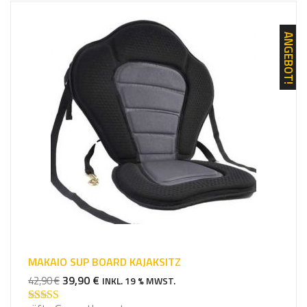
u
c
h
ANGEBOT!
e
e
i
n
MAKAIO SUP BOARD KAJAKSITZ
URSPRÜNGLICHER
AKTUELLER
39,90
€
42,90
€
INKL. 19 % MWST.
PREIS
PREIS