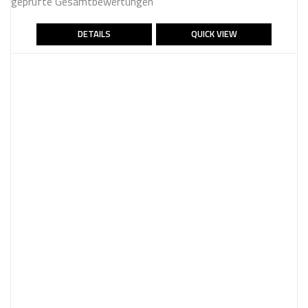
geprüfte Gesamtbewertungen
WAR:
IST:
Bewertet mit
5.00
von 5
42,90 €
39,90 €.
DETAILS
QUICK VIEW