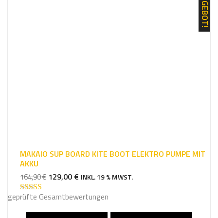
ANGEBOT!
MAKAIO SUP BOARD KITE BOOT ELEKTRO PUMPE MIT
AKKU
URSPRÜNGLICHER
AKTUELLER
129,00
€
164,90
€
INKL. 19 % MWST.
PREIS
PREIS
geprüfte Gesamtbewertungen
WAR:
IST:
Bewertet mit
5.00
von 5
164,90 €
129,00 €.