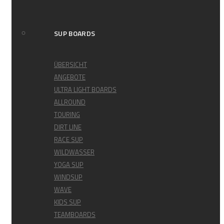
SUCHE
SUP BOARDS
ÜBERSICHT
ANGEBOTE
ULTRA LIGHT BOARDS
ALLROUND
TOURING
DIRT LINE
RACE SUP
WILDWASSER
YOGA SUP
WINDSUP
WAVE
KIDS SUP
TEAMBOARDS