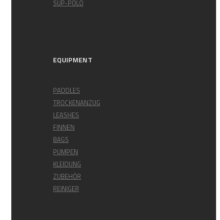
SUP-POLO
EQUIPMENT
PADDLES
TROCKENANZUG
LEASHES
FINNEN
BAGS
PUMPEN
KLEIDUNG
ZUBEHÖR
REINIGER