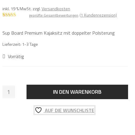
inkl. 19 % MwSt.
zzgl.
Versandkosten
(
1
Kundenrezension)
geprüfte Gesamtbewertungen
Bewertet mit
1
5.00
von 5,
basierend auf
Sup Board Premium Kajaksitz mit doppelter Polsterung
Kundenbewe
rtung
Lieferzeit:
1-3 Tage
Vorrätig
MAKAIO
IN DEN WARENKORB
SUP
BOARD
AUF DIE WUNSCHLISTE
KAJAKSITZ
DOPPELT
GEPOLSTERT
Menge