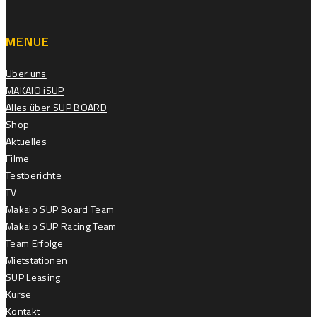
MENUE
Über uns
MAKAIO iSUP
Alles über SUP BOARD
Shop
Aktuelles
Filme
Testberichte
TV
Makaio SUP Board Team
Makaio SUP Racing Team
Team Erfolge
Mietstationen
SUP Leasing
Kurse
Kontakt