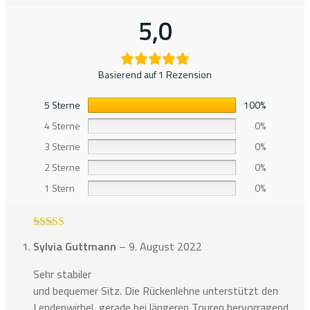
5,0
Basierend auf 1 Rezension
5 Sterne
100%
4 Sterne
0%
3 Sterne
0%
2 Sterne
0%
1 Stern
0%
Bewertet mit
Sylvia Guttmann
–
9. August 2022
5
von 5
Sehr stabiler
und bequemer Sitz. Die Rückenlehne unterstützt den
Lendenwirbel, gerade bei längeren Touren hervorragend.