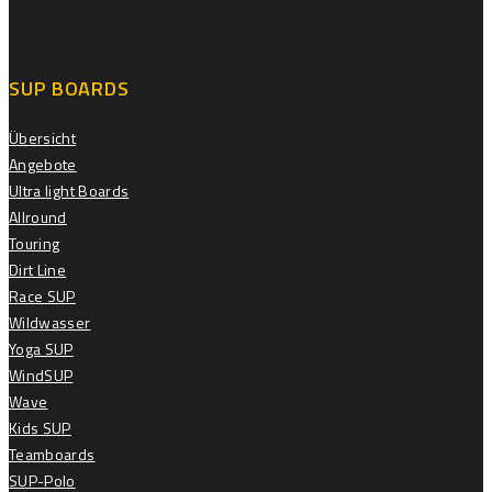
SUP BOARDS
Übersicht
Angebote
Ultra light Boards
Allround
Touring
Dirt Line
Race SUP
Wildwasser
Yoga SUP
WindSUP
Wave
Kids SUP
Teamboards
SUP-Polo