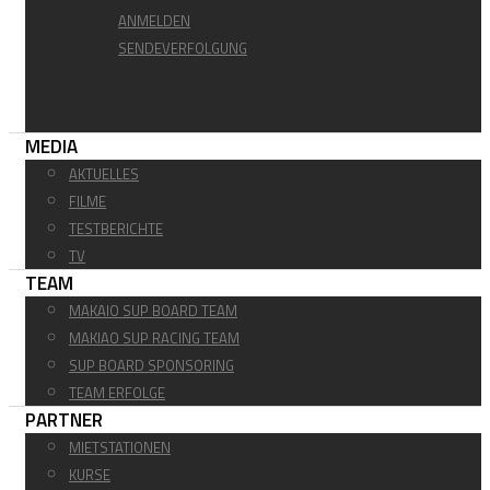
ANMELDEN
SENDEVERFOLGUNG
MEDIA
AKTUELLES
FILME
TESTBERICHTE
TV
TEAM
MAKAIO SUP BOARD TEAM
MAKIAO SUP RACING TEAM
SUP BOARD SPONSORING
TEAM ERFOLGE
PARTNER
MIETSTATIONEN
KURSE