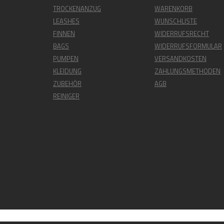
TROCKENANZUG
WARENKORB
LEASHES
WUNSCHLISTE
FINNEN
WIDERRUFSRECHT
BAGS
WIDERRUFSFORMULAR
PUMPEN
VERSANDKOSTEN
KLEIDUNG
ZAHLUNGSMETHODEN
ZUBEHÖR
AGB
REINIGER