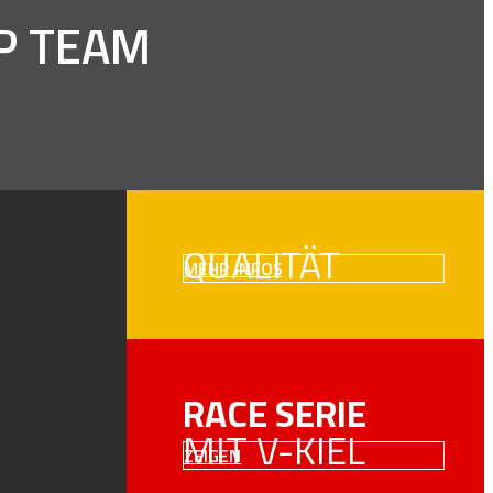
P TEAM
QUALITÄT
MEHR INFOS
RACE SERIE
MIT V-KIEL
ZEIGEN