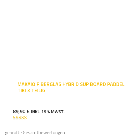
MAKAIO FIBERGLAS HYBRID SUP BOARD PADDEL
TIKI 3 TEILIG
89,90
€
INKL. 19 % MWST.
Bewertet mit
5.00
von 5
geprüfte Gesamtbewertungen