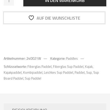
IN DEN WARENKORB
Fiberglas
Carbon
Hybrid
AUF DIE WUNSCHLISTE
SUP
BOARD
SUP/KAJAK
PADDEL
2-
in-
1
Artikelnummer:
240021W
Kategorie:
Paddles
Menge
Schlüsselworte:
Fiberglas Paddel
,
Fiberglas Sup Paddel
,
Kajak
,
Kajakpaddel
,
Kombipaddel
,
Leichtes Sup Paddel
,
Paddel
,
Sup
,
Sup
Board Paddel
,
Sup Paddel