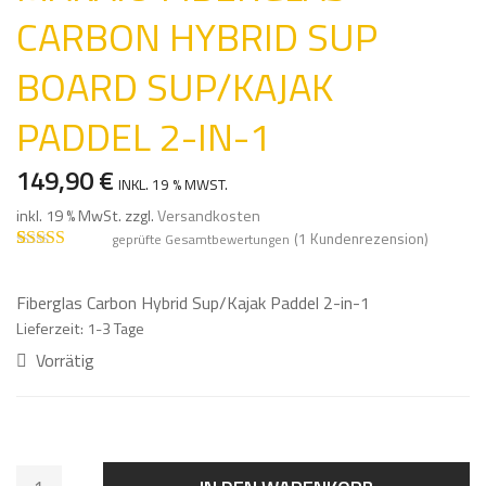
CARBON HYBRID SUP
BOARD SUP/KAJAK
PADDEL 2-IN-1
149,90
€
INKL. 19 % MWST.
inkl. 19 % MwSt.
zzgl.
Versandkosten
(
1
Kundenrezension)
geprüfte Gesamtbewertungen
Bewertet mit
1
5.00
von 5,
basierend auf
Fiberglas Carbon Hybrid Sup/Kajak Paddel 2-in-1
Kundenbewe
Lieferzeit:
1-3 Tage
rtung
Vorrätig
Makaio