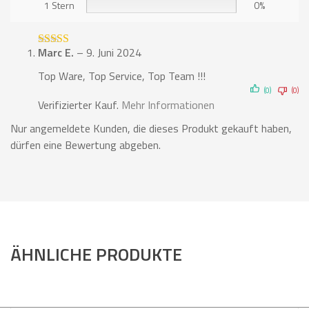
1 Stern
0%
Marc E.
–
9. Juni 2024
Bewertet mit
5
von 5
Top Ware, Top Service, Top Team !!!
(0)
(0)
Verifizierter Kauf.
Mehr Informationen
Nur angemeldete Kunden, die dieses Produkt gekauft haben,
dürfen eine Bewertung abgeben.
ÄHNLICHE PRODUKTE