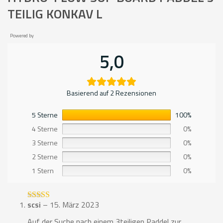
TEILIG KONKAV L
Powered by
5,0
Basierend auf 2 Rezensionen
5 Sterne
100%
4 Sterne
0%
3 Sterne
0%
2 Sterne
0%
1 Stern
0%
scsi
–
15. März 2023
Bewertet mit
5
von 5
Auf der Suche nach einem 3teiligen Paddel zur