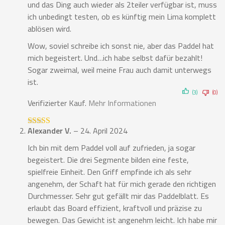
und das Ding auch wieder als 2teiler verfügbar ist, muss
ich unbedingt testen, ob es künftig mein Lima komplett
ablösen wird.
Wow, soviel schreibe ich sonst nie, aber das Paddel hat
mich begeistert. Und…ich habe selbst dafür bezahlt!
Sogar zweimal, weil meine Frau auch damit unterwegs
ist.
(3)
(0)
Verifizierter Kauf.
Mehr Informationen
Alexander V.
–
24. April 2024
Bewertet mit
5
von 5
Ich bin mit dem Paddel voll auf zufrieden, ja sogar
begeistert. Die drei Segmente bilden eine feste,
spielfreie Einheit. Den Griff empfinde ich als sehr
angenehm, der Schaft hat für mich gerade den richtigen
Durchmesser. Sehr gut gefällt mir das Paddelblatt. Es
erlaubt das Board effizient, kraftvoll und präzise zu
bewegen. Das Gewicht ist angenehm leicht. Ich habe mir