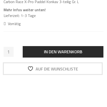
basierend auf
Carbon Race X-Pro Paddel Konkav 3-teilig Gr. L
Kundenbewe
rtungen
Mehr Infos weiter unten!
Lieferzeit:
1-3 Tage
Vorrätig
Makaio
IN DEN WARENKORB
Paddel
Carbon
Race-
AUF DIE WUNSCHLISTE
X
Pro
Hydro-
Flow
SUP
BOARD
Paddel