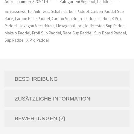
Artikelnummer:
22091L3
Kategorien:
Angebot
,
Paddles
3
Schlüsselworte:
Anti Twist Schaft
,
Carbon Paddel
,
Carbon Paddel Sup
TEILIG
Race
,
Carbon Race Paddel
,
Carbon Sup Board Paddel
,
Carbon X Pro
KONKAV
Paddel
,
Hexagon Verschluss
,
Hexagonal Lock
,
leichtestes Sup Paddel
,
L
Makaio Paddel
,
Profi Sup Paddel
,
Race Sup Paddel
,
Sup Board Paddel
,
Menge
Sup Paddel
,
X Pro Paddel
BESCHREIBUNG
ZUSÄTZLICHE INFORMATION
BEWERTUNGEN (2)