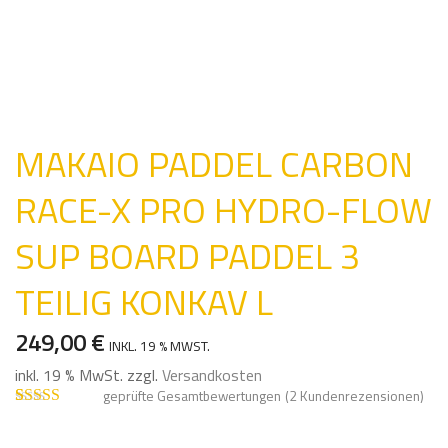
MAKAIO PADDEL CARBON
RACE-X PRO HYDRO-FLOW
SUP BOARD PADDEL 3
TEILIG KONKAV L
249,00
€
INKL. 19 % MWST.
inkl. 19 % MwSt.
zzgl.
Versandkosten
geprüfte Gesamtbewertungen
(
2
Kundenrezensionen)
Bewertet mit
2
5.00
von 5,