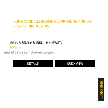
SUP BOARD ALLROUND KLAPP-FINNE FÜR US-
FINBOX INNTAL FINS
URSPRÜNGLICHER
AKTUELLER
69,99
€
89,90
€
INKL. 19 % MWST.
PREIS
PREIS
geprüfte Gesamtbewertungen
WAR:
IST:
Bewertet mit
4.75
von 5
89,90 €
69,99 €.
DETAILS
QUICK VIEW
ANGEBOT!