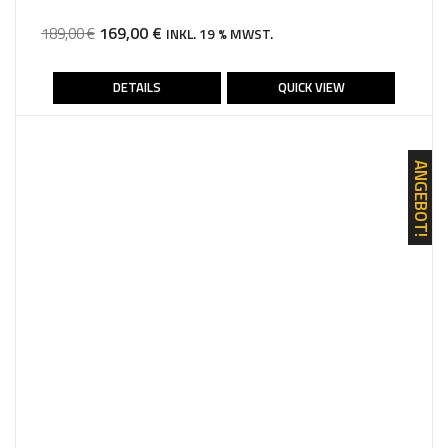
URSPRÜNGLICHER
AKTUELLER
169,00
€
189,00
€
INKL. 19 % MWST.
PREIS
PREIS
WAR:
IST:
DETAILS
QUICK VIEW
189,00 €
169,00 €.
ANGEBOT!