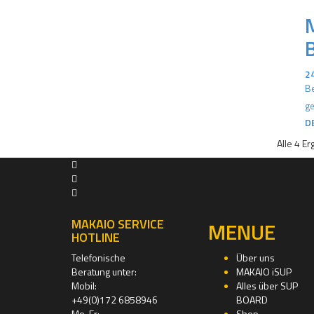
2
Be
ge
D
Alle 4 E
MAKAIO SERVICE
MENUE
HOTLINE
Telefonische
Über uns
Beratung unter:
MAKAIO iSUP
Mobil:
Alles über SUP
+49(0)172 6858946
BOARD
Mo-Fr:
Shop