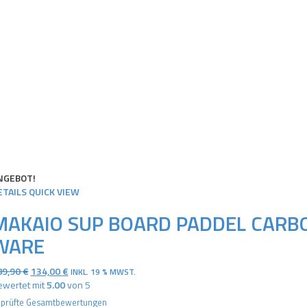
NGEBOT!
ETAILS
QUICK VIEW
MAKAIO SUP BOARD PADDEL CARBO
WARE
URSPRÜNGLICHER
AKTUELLER
89,90
€
134,00
€
INKL. 19 % MWST.
PREIS
PREIS
wertet mit
5.00
von 5
WAR:
IST:
prüfte Gesamtbewertungen