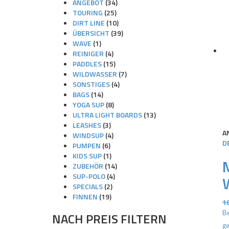
ANGEBOT
(34)
TOURING
(25)
DIRT LINE
(10)
ÜBERSICHT
(39)
WAVE
(1)
REINIGER
(4)
PADDLES
(15)
WILDWASSER
(7)
SONSTIGES
(4)
BAGS
(14)
YOGA SUP
(8)
ULTRA LIGHT BOARDS
(13)
LEASHES
(3)
A
WINDSUP
(4)
D
PUMPEN
(6)
KIDS SUP
(1)
ZUBEHÖR
(14)
SUP-POLO
(4)
SPECIALS
(2)
FINNEN
(19)
1
Be
NACH PREIS FILTERN
ge