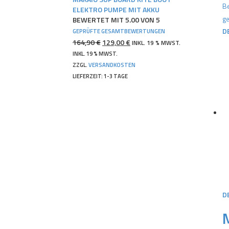
Be
ELEKTRO PUMPE MIT AKKU
BEWERTET MIT
5.00
VON 5
ge
D
GEPRÜFTE GESAMTBEWERTUNGEN
URSPRÜNGLICHER
AKTUELLER
164,90
€
129,00
€
INKL. 19 % MWST.
PREIS
PREIS
INKL. 19 % MWST.
WAR:
IST:
ZZGL.
VERSANDKOSTEN
164,90 €
129,00 €.
LIEFERZEIT:
1-3 TAGE
D