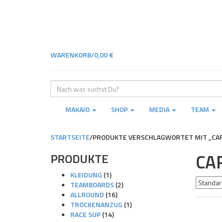
Skip
Skip
to
to
navigation
content
WARENKORB/
0,00
€
Geben
Sie
Ihre
MAKAIO
SHOP
MEDIA
TEAM
Suche
ein
STARTSEITE
/
PRODUKTE VERSCHLAGWORTET MIT „CAR
CA
PRODUKTE
KLEIDUNG
(1)
TEAMBOARDS
(2)
ALLROUND
(16)
TROCKENANZUG
(1)
RACE SUP
(14)