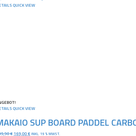
189,90 €
134,00 €.
ETAILS
QUICK VIEW
NGEBOT!
ETAILS
QUICK VIEW
MAKAIO SUP BOARD PADDEL CARBO
URSPRÜNGLICHER
AKTUELLER
99,90
€
169,00
€
INKL. 19 % MWST.