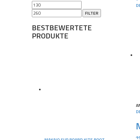
Min.
Max.
D
Preis
Preis
FILTER
BESTBEWERTETE
PRODUKTE
A
D
1
MAKAIO SUP BOARD KITE BOOT