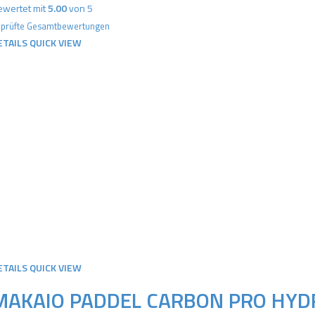
PREIS
PREIS
wertet mit
5.00
von 5
WAR:
IST:
prüfte Gesamtbewertungen
199,90 €
169,00 €.
ETAILS
QUICK VIEW
ETAILS
QUICK VIEW
MAKAIO PADDEL CARBON PRO HYD