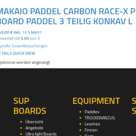
MAKAIO PADDEL CARBON RACE-X 
BOARD PADDEL 3 TEILIG KONKAV L
49,00
€
INKL. 19 % MWST.
wertet mit
5.00
von 5
prüfte Gesamtbewertungen
ETAILS
QUICK VIEW
rgebnisse werden angezeigt
SUP
EQUIPMENT
BOARDS
Paddles
TROCKENANZUG
Übersicht
Leashes
Angebote
Finnen
Ultra light Boards
Bags