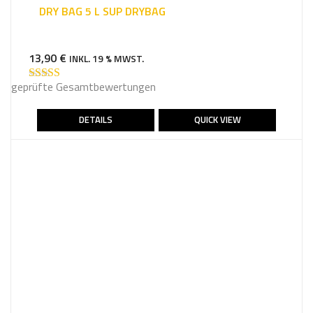
DRY BAG 5 L SUP DRYBAG
13,90
€
INKL. 19 % MWST.
geprüfte Gesamtbewertungen
Bewertet mit
5.00
von 5
DETAILS
QUICK VIEW