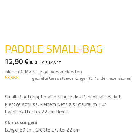
PADDLE SMALL-BAG
12,90
€
INKL. 19 % MWST.
inkl. 19 % MwSt.
zzgl.
Versandkosten
geprüfte Gesamtbewertungen
(
3
Kundenrezensionen)
Bewertet mit
3
5.00
von 5,
basierend auf
Small-Bag für optimalen Schutz des Paddelblattes. Mit
Kundenbewe
Klettverschluss, kleinem Netz als Stauraum. Für
rtungen
Paddelblätter bis 22 cm Breite.
Abmessungen:
Länge: 50 cm, Größte Breite: 22 cm