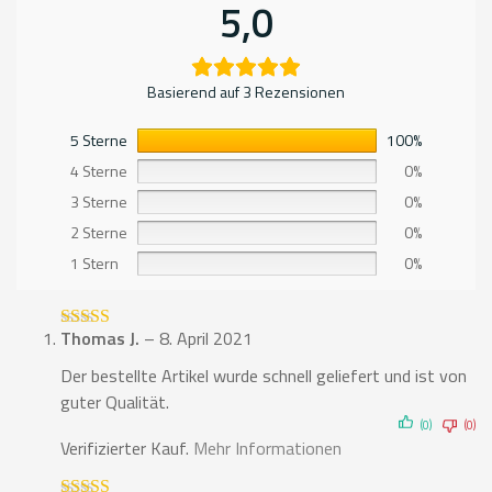
5,0
Basierend auf 3 Rezensionen
5 Sterne
100%
4 Sterne
0%
3 Sterne
0%
2 Sterne
0%
1 Stern
0%
Thomas J.
–
8. April 2021
Bewertet mit
5
von 5
Der bestellte Artikel wurde schnell geliefert und ist von
guter Qualität.
(0)
(0)
Verifizierter Kauf.
Mehr Informationen