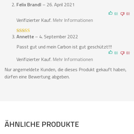
Felix Brandl
–
26. April 2021
Bewertet mit
5
von 5
(0)
(0)
Verifizierter Kauf.
Mehr Informationen
Annette
–
4. September 2022
Bewertet mit
5
von 5
Passt gut und mein Carbon ist gut geschützt!!!
(0)
(0)
Verifizierter Kauf.
Mehr Informationen
Nur angemeldete Kunden, die dieses Produkt gekauft haben,
dürfen eine Bewertung abgeben.
ÄHNLICHE PRODUKTE