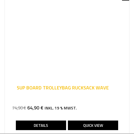
SUP BOARD TROLLEYBAG RUCKSACK WAVE
URSPRÜNGLICHER
AKTUELLER
64,90
€
74,90
€
INKL. 19 % MWST.
PREIS
PREIS
WAR:
IST:
DETAILS
QUICK VIEW
74,90 €
64,90 €.