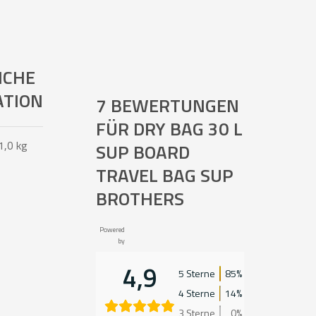
ICHE
ATION
7 BEWERTUNGEN
FÜR
DRY BAG 30 L
1,0 kg
SUP BOARD
TRAVEL BAG SUP
BROTHERS
Powered
by
4,9
5 Sterne
85%
4 Sterne
14%
3 Sterne
0%