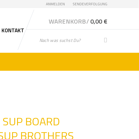
ANMELDEN
SENDEVERFOLGUNG
WARENKORB/
0,00
€
KONTAKT
G
SUCHE
e
b
e
n
S
i
e
I
h
r
L SUP BOARD
e
S
 SUP BROTHERS
u