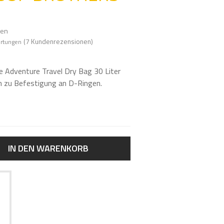
c
h
e
ten
e
(
7
Kundenrezensionen)
rtungen
i
n
 Adventure Travel Dry Bag 30 Liter
n zu Befestigung an D-Ringen.
IN DEN WARENKORB