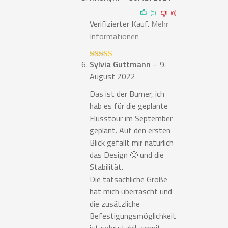
5
von 5
(0)
(0)
Verifizierter Kauf.
Mehr
Informationen
Sylvia Guttmann
–
9.
Bewertet mit
5
von 5
August 2022
Das ist der Burner, ich
hab es für die geplante
Flusstour im September
geplant. Auf den ersten
Blick gefällt mir natürlich
das Design 🙂 und die
Stabilität.
Die tatsächliche Größe
hat mich überrascht und
die zusätzliche
Befestigungsmöglichkeit