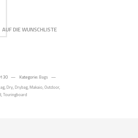
AUF DIE WUNSCHLISTE
0130
Kategorie:
Bags
bag
,
Dry
,
Drybag
,
Makaio
,
Outdoor
,
d
,
Touringboard