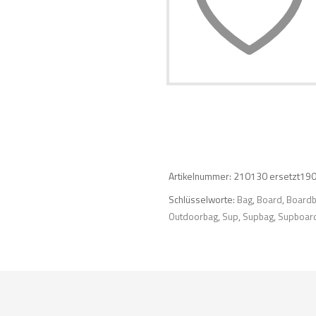
BAG
Sup
Brothers
Menge
Artikelnummer:
210130 ersetzt19
Schlüsselworte:
Bag
,
Board
,
Board
Outdoorbag
,
Sup
,
Supbag
,
Supboar