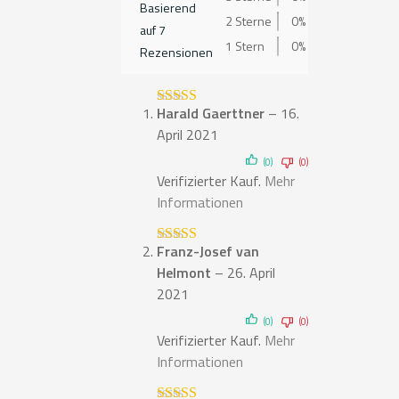
Basierend
2 Sterne
0%
auf 7
1 Stern
0%
Rezensionen
Harald Gaerttner
–
16.
Bewertet mit
5
von 5
April 2021
(0)
(0)
Verifizierter Kauf.
Mehr
Informationen
Franz-Josef van
Bewertet mit
5
von 5
Helmont
–
26. April
2021
(0)
(0)
Verifizierter Kauf.
Mehr
Informationen