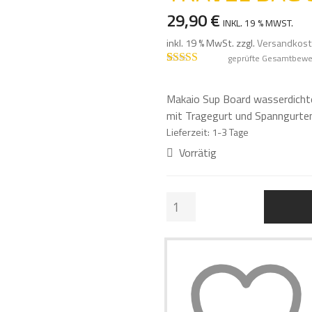
29,90
€
INKL. 19 % MWST.
inkl. 19 % MwSt.
zzgl.
Versandkos
geprüfte Gesamtbewe
Bewertet mit
7
4.86
von 5,
basierend auf
Makaio Sup Board wasserdichte
Kundenbewe
mit Tragegurt und Spanngurte
rtungen
Lieferzeit:
1-3 Tage
Vorrätig
DRY
BAG
30
L
SUP
BOARD
TRAVEL