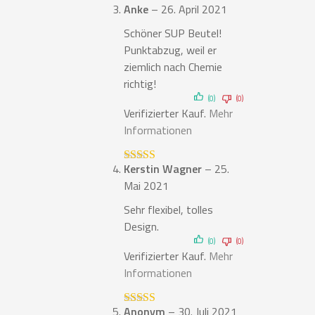
Anke
–
26. April 2021
Bewertet
mit
4
von
Schöner SUP Beutel!
5
Punktabzug, weil er
ziemlich nach Chemie
richtig!
(0)
(0)
Verifizierter Kauf.
Mehr
Informationen
Kerstin Wagner
–
25.
Bewertet mit
5
von 5
Mai 2021
Sehr flexibel, tolles
Design.
(0)
(0)
Verifizierter Kauf.
Mehr
Informationen
Anonym
–
30. Juli 2021
Bewertet mit