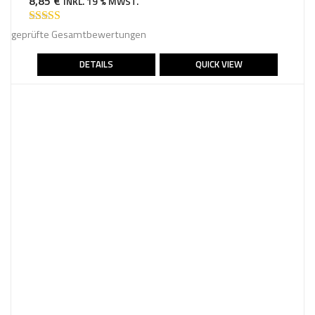
8,85
€
INKL. 19 % MWST.
Bewertet mit
geprüfte Gesamtbewertungen
5.00
von 5
DETAILS
QUICK VIEW