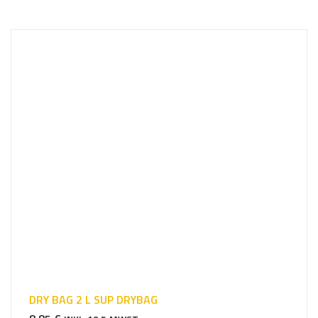
u
c
h
e
e
i
n
DRY BAG 2 L SUP DRYBAG