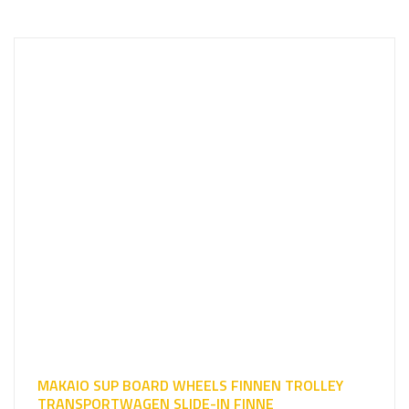
u
c
h
e
e
i
n
MAKAIO SUP BOARD WHEELS FINNEN TROLLEY
TRANSPORTWAGEN SLIDE-IN FINNE