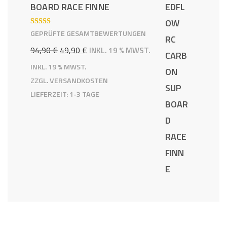
BOARD RACE FINNE
BEWERTE
GEPRÜFTE GESAMTBEWERTUNGEN
T MIT
5.00
VON 5
URSPRÜNGLICHER
AKTUELLER
94,90
€
49,90
€
INKL. 19 % MWST.
PREIS
PREIS
INKL. 19 % MWST.
ZZGL.
VERSANDKOSTEN
WAR:
IST:
LIEFERZEIT:
1-3 TAGE
94,90 €
49,90 €.