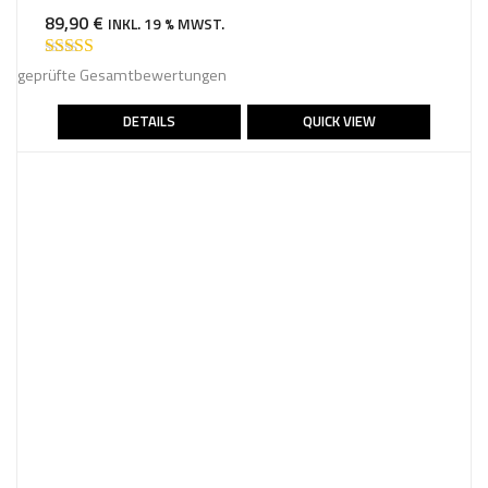
89,90
€
INKL. 19 % MWST.
Bewertet mit
geprüfte Gesamtbewertungen
5.00
von 5
DETAILS
QUICK VIEW