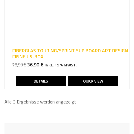
FIBERGLAS TOURING/SPRINT SUP BOARD ART DESIGN
FINNE US-BOX
URSPRÜNGLICHER
AKTUELLER
36,90
€
78,90
€
INKL. 19 % MWST.
PREIS
PREIS
WAR:
IST:
DETAILS
QUICK VIEW
78,90 €
36,90 €.
Alle 3 Ergebnisse werden angezeigt