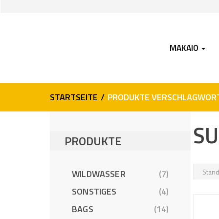
Skip
Skip
to
to
navigation
content
MAKAIO
STARTSEITE
/
PRODUKTE VERSCHLAGWORT
SU
PRODUKTE
WILDWASSER
(7)
SONSTIGES
(4)
BAGS
(14)