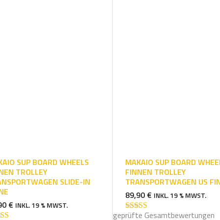
AIO SUP BOARD WHEELS
MAKAIO SUP BOARD WHEE
NEN TROLLEY
FINNEN TROLLEY
ANSPORTWAGEN SLIDE-IN
TRANSPORTWAGEN US FI
NE
89,90
€
INKL. 19 % MWST.
90
€
INKL. 19 % MWST.
geprüfte Gesamtbewertungen
Bewertet mit