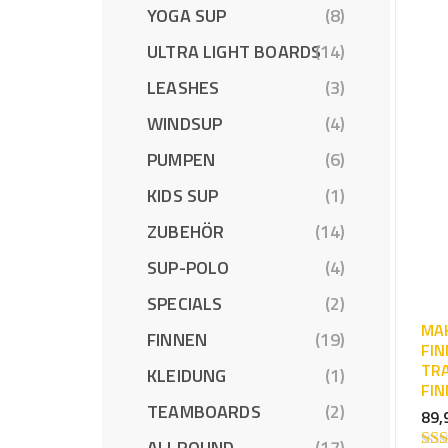
YOGA SUP
(8)
ULTRA LIGHT BOARDS
(14)
LEASHES
(3)
WINDSUP
(4)
PUMPEN
(6)
KIDS SUP
(1)
ZUBEHÖR
(14)
SUP-POLO
(4)
SPECIALS
(2)
MAK
FINNEN
(19)
FIN
TR
KLEIDUNG
(1)
FIN
TEAMBOARDS
(2)
89,
ALLROUND
(17)