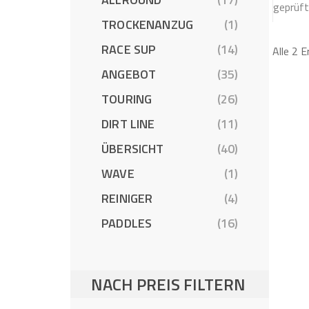
geprüf
Bewe
5.0
TROCKENANZUG
(1)
RACE SUP
(14)
Alle 2 
ANGEBOT
(35)
TOURING
(26)
DIRT LINE
(11)
ÜBERSICHT
(40)
WAVE
(1)
REINIGER
(4)
PADDLES
(16)
NACH PREIS FILTERN