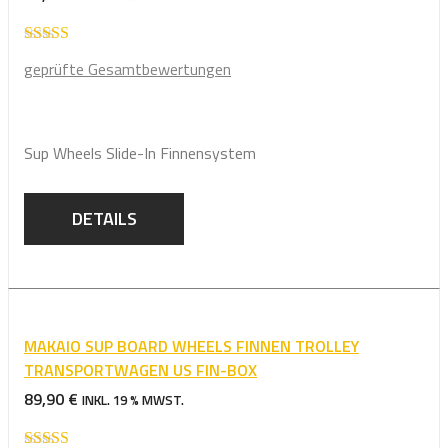
Bewertet mit
geprüfte Gesamtbewertungen
5.00
von 5
Sup Wheels Slide-In Finnensystem
DETAILS
MAKAIO SUP BOARD WHEELS FINNEN TROLLEY
TRANSPORTWAGEN US FIN-BOX
89,90
€
INKL. 19 % MWST.