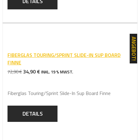
DETAILS
ANGEBOT!
FIBERGLAS TOURING/SPRINT SLIDE-IN SUP BOARD
FINNE
URSPRÜNGLICHER
AKTUELLER
34,90
€
72,90
€
INKL. 19 % MWST.
PREIS
PREIS
WAR:
IST:
Fiberglas Touring/Sprint Slide-In Sup Board Finne
72,90 €
34,90 €.
DETAILS