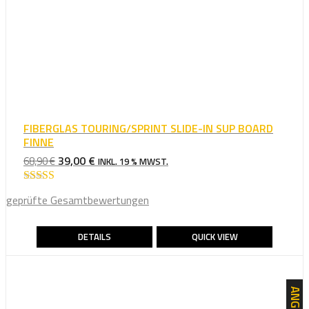
FIBERGLAS TOURING/SPRINT SLIDE-IN SUP BOARD
FINNE
URSPRÜNGLICHER
AKTUELLER
39,00
€
68,90
€
INKL. 19 % MWST.
PREIS
PREIS
WAR:
IST:
Bewertet mit
geprüfte Gesamtbewertungen
5.00
von 5
68,90 €
39,00 €.
DETAILS
QUICK VIEW