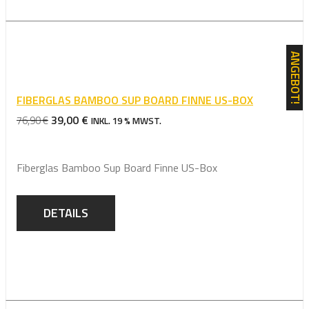
ANGEBOT!
FIBERGLAS BAMBOO SUP BOARD FINNE US-BOX
URSPRÜNGLICHER
AKTUELLER
39,00
€
76,90
€
INKL. 19 % MWST.
PREIS
PREIS
WAR:
IST:
Fiberglas Bamboo Sup Board Finne US-Box
76,90 €
39,00 €.
DETAILS