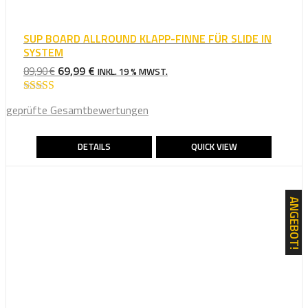
SUP BOARD ALLROUND KLAPP-FINNE FÜR SLIDE IN
SYSTEM
URSPRÜNGLICHER
AKTUELLER
69,99
€
89,90
€
INKL. 19 % MWST.
PREIS
PREIS
WAR:
IST:
Bewertet mit
geprüfte Gesamtbewertungen
4.75
von 5
89,90 €
69,99 €.
DETAILS
QUICK VIEW
ANGEBOT!