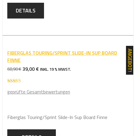
DETAILS
ANGEBOT!
FIBERGLAS TOURING/SPRINT SLIDE-IN SUP BOARD
FINNE
URSPRÜNGLICHER
AKTUELLER
39,00
€
68,90
€
INKL. 19 % MWST.
PREIS
PREIS
WAR:
IST:
Bewertet mit
68,90 €
39,00 €.
geprüfte Gesamtbewertungen
5.00
von 5
Fiberglas Touring/Sprint Slide-In Sup Board Finne