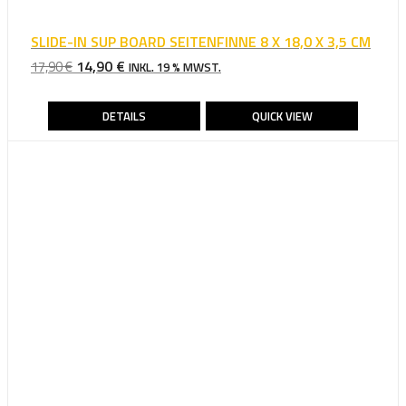
SLIDE-IN SUP BOARD SEITENFINNE 8 X 18,0 X 3,5 CM
URSPRÜNGLICHER
AKTUELLER
14,90
€
17,90
€
INKL. 19 % MWST.
PREIS
PREIS
WAR:
IST:
DETAILS
QUICK VIEW
17,90 €
14,90 €.