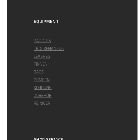
EQUIPMENT
PADDLES
TROCKENANZUG
LEASHES
FINNEN
BAGS
PUMPEN
KLEIDUNG
ZUBEHÖR
REINIGER
SHOP SERVICE