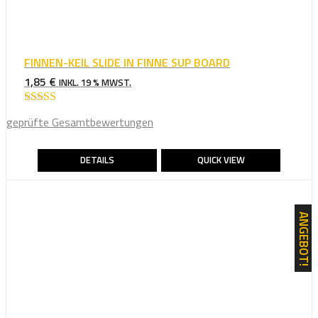
FINNEN-KEIL SLIDE IN FINNE SUP BOARD
1,85
€
INKL. 19 % MWST.
Bewertet mit
geprüfte Gesamtbewertungen
5.00
von 5
DETAILS
QUICK VIEW
ANGEBOT!