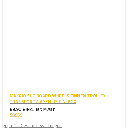
MAKAIO SUP BOARD WHEELS FINNEN TROLLEY
TRANSPORTWAGEN US FIN-BOX
89,90
€
INKL. 19 % MWST.
Bewertet mit
geprüfte Gesamtbewertungen
5.00
von 5