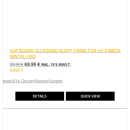
SUP BOARD ALLROUND KLAPP-FINNE FÜR US-FINBOX
INNTAL FINS
URSPRÜNGLICHER
AKTUELLER
69,99
€
89,90
€
INKL. 19 % MWST.
PREIS
PREIS
WAR:
IST:
Bewertet mit
geprüfte Gesamtbewertungen
4.75
von 5
89,90 €
69,99 €.
DETAILS
QUICK VIEW