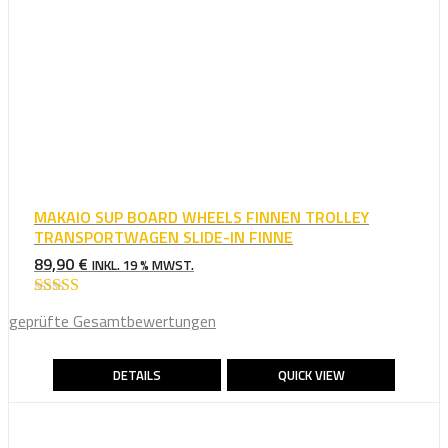
MAKAIO SUP BOARD WHEELS FINNEN TROLLEY
TRANSPORTWAGEN SLIDE-IN FINNE
89,90
€
INKL. 19 % MWST.
Bewertet mit
geprüfte Gesamtbewertungen
5.00
von 5
DETAILS
QUICK VIEW