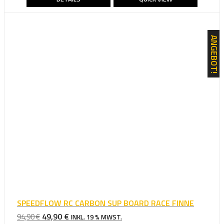
76,90 €
39,00 €.
ANGEBOT!
SPEEDFLOW RC CARBON SUP BOARD RACE FINNE
URSPRÜNGLICHER
AKTUELLER
49,90
€
94,90
€
INKL. 19 % MWST.