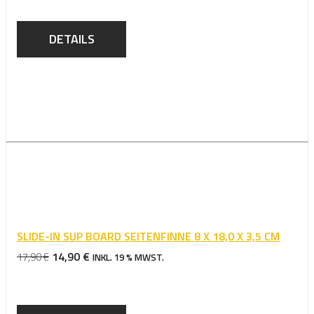
DETAILS
SLIDE-IN SUP BOARD SEITENFINNE 8 X 18,0 X 3,5 CM
URSPRÜNGLICHER
AKTUELLER
14,90
€
17,90
€
INKL. 19 % MWST.
PREIS
PREIS
WAR:
IST:
17,90 €
14,90 €.