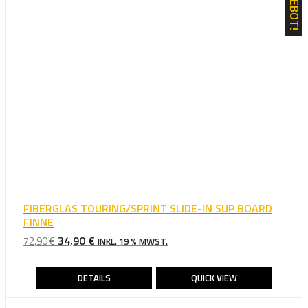
ANGEBOT!
FIBERGLAS TOURING/SPRINT SLIDE-IN SUP BOARD
FINNE
URSPRÜNGLICHER
AKTUELLER
34,90
€
72,90
€
INKL. 19 % MWST.
PREIS
PREIS
WAR:
IST:
DETAILS
QUICK VIEW
72,90 €
34,90 €.