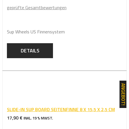
Bewertet mit
geprüfte Gesamtbewertungen
5.00
von 5
Sup Wheels US Finnensystem
DETAILS
ANGEBOT!
SLIDE-IN SUP BOARD SEITENFINNE 8 X 15,5 X 2,5 CM
17,90
€
INKL. 19 % MWST.