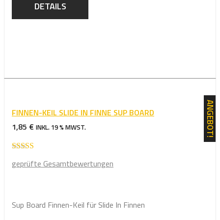
DETAILS
ANGEBOT!
FINNEN-KEIL SLIDE IN FINNE SUP BOARD
1,85
€
INKL. 19 % MWST.
Bewertet mit
geprüfte Gesamtbewertungen
5.00
von 5
Sup Board Finnen-Keil für Slide In Finnen