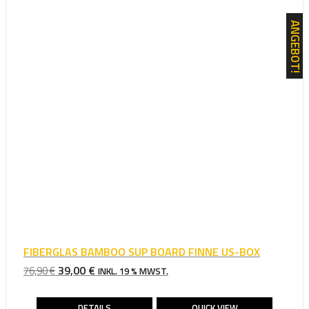
ANGEBOT!
FIBERGLAS BAMBOO SUP BOARD FINNE US-BOX
URSPRÜNGLICHER
AKTUELLER
39,00
€
76,90
€
INKL. 19 % MWST.
PREIS
PREIS
WAR:
IST:
DETAILS
QUICK VIEW