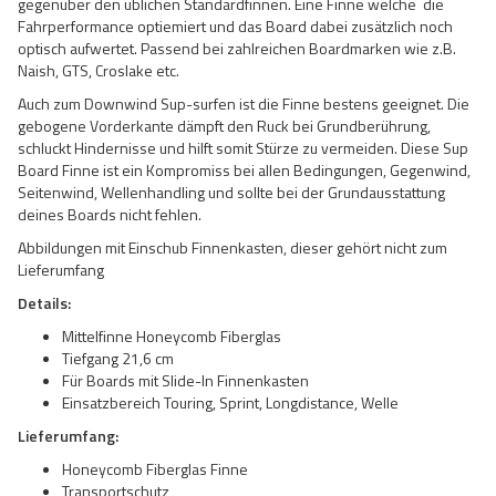
gegenüber den üblichen Standardfinnen. Eine Finne welche die
Fahrperformance optiemiert und das Board dabei zusätzlich noch
optisch aufwertet. Passend bei zahlreichen Boardmarken wie z.B.
Naish, GTS, Croslake etc.
Auch zum Downwind Sup-surfen ist die Finne bestens geeignet. Die
gebogene Vorderkante dämpft den Ruck bei Grundberührung,
schluckt Hindernisse und hilft somit Stürze zu vermeiden. Diese Sup
Board Finne ist ein Kompromiss bei allen Bedingungen, Gegenwind,
Seitenwind, Wellenhandling und sollte bei der Grundausstattung
deines Boards nicht fehlen.
Abbildungen mit Einschub Finnenkasten, dieser gehört nicht zum
Lieferumfang
Details:
Mittelfinne Honeycomb Fiberglas
Tiefgang 21,6 cm
Für Boards mit Slide-In Finnenkasten
Einsatzbereich Touring, Sprint, Longdistance, Welle
Lieferumfang:
Honeycomb Fiberglas Finne
Transportschutz