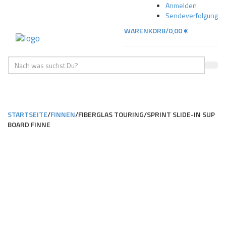
Skip
Skip
Anmelden
to
to
Sendeverfolgung
navigation
content
WARENKORB/
0,00
€
Geben
SUC
Sie
Ihre
TOGGLE
Suche
NAVIGA
ein
STARTSEITE
/
FINNEN
/
FIBERGLAS TOURING/SPRINT SLIDE-IN SUP
BOARD FINNE