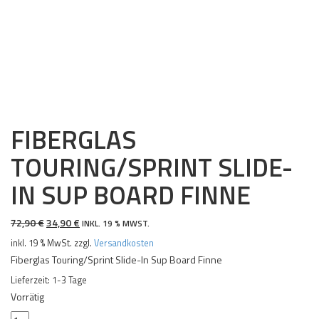
FIBERGLAS
TOURING/SPRINT SLIDE-
IN SUP BOARD FINNE
URSPRÜNGLICHER
AKTUELLER
72,90
€
34,90
€
INKL. 19 % MWST.
PREIS
PREIS
inkl. 19 % MwSt.
zzgl.
Versandkosten
WAR:
IST:
Fiberglas Touring/Sprint Slide-In Sup Board Finne
72,90 €
34,90 €.
Lieferzeit:
1-3 Tage
Vorrätig
Fiberglas