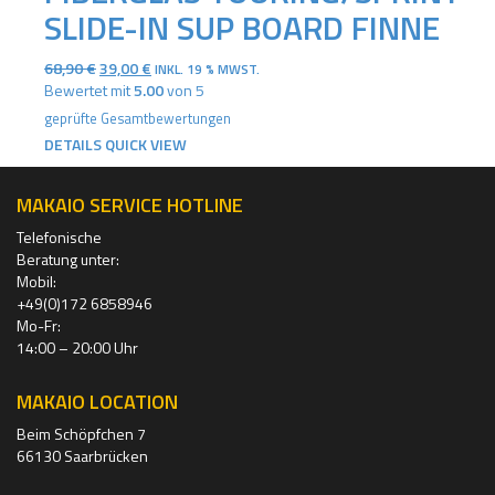
SLIDE-IN SUP BOARD FINNE
URSPRÜNGLICHER
AKTUELLER
68,90
€
39,00
€
INKL. 19 % MWST.
PREIS
PREIS
Bewertet mit
5.00
von 5
WAR:
IST:
geprüfte Gesamtbewertungen
68,90 €
39,00 €.
DETAILS
QUICK VIEW
MAKAIO SERVICE HOTLINE
Telefonische
Beratung unter:
Mobil:
+49(0)172 6858946
Mo-Fr:
14:00 – 20:00 Uhr
MAKAIO LOCATION
Beim Schöpfchen 7
66130 Saarbrücken