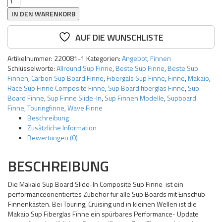
Touring/Sprint
IN DEN WARENKORB
SLIDE-
IN
AUF DIE WUNSCHLISTE
Sup
Board
Finne
Artikelnummer:
220081-1
Kategorien:
Angebot
,
Finnen
Menge
Schlüsselworte:
Allround Sup Finne
,
Beste Sup Finne
,
Beste Sup
Finnen
,
Carbon Sup Board Finne
,
Fibergals Sup Finne
,
Finne
,
Makaio
,
Race Sup Finne Composite Finne
,
Sup Board fiberglas Finne
,
Sup
Board Finne
,
Sup Finne Slide-In
,
Sup Finnen Modelle
,
Supboard
Finne
,
Touringfinne
,
Wave Finne
Beschreibung
Zusätzliche Information
Bewertungen (0)
BESCHREIBUNG
Die Makaio Sup Board Slide-In Composite Sup Finne ist ein
performanceorientiertes Zubehör für alle Sup Boards mit Einschub
Finnenkästen. Bei Touring, Cruising und in kleinen Wellen ist die
Makaio Sup Fiberglas Finne ein spürbares Performance- Update