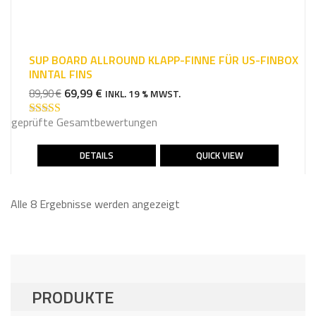
SUP BOARD ALLROUND KLAPP-FINNE FÜR US-FINBOX
INNTAL FINS
URSPRÜNGLICHER
AKTUELLER
69,99
€
89,90
€
INKL. 19 % MWST.
PREIS
PREIS
geprüfte Gesamtbewertungen
WAR:
IST:
Bewertet mit
4.75
von 5
89,90 €
69,99 €.
DETAILS
QUICK VIEW
Alle 8 Ergebnisse werden angezeigt
PRODUKTE