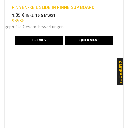
FINNEN-KEIL SLIDE IN FINNE SUP BOARD
1,85
€
INKL. 19 % MWST.
geprüfte Gesamtbewertungen
Bewertet mit
5.00
von 5
DETAILS
QUICK VIEW
ANGEBOT!