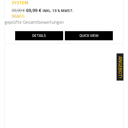
SYSTEM
URSPRÜNGLICHER
AKTUELLER
69,99
€
89,90
€
INKL. 19 % MWST.
PREIS
PREIS
geprüfte Gesamtbewertungen
WAR:
IST:
Bewertet mit
4.75
von 5
89,90 €
69,99 €.
DETAILS
QUICK VIEW
ANGEBOT!