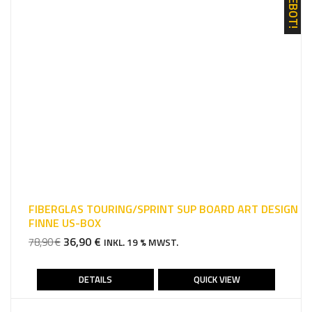
ANGEBOT!
FIBERGLAS TOURING/SPRINT SUP BOARD ART DESIGN
FINNE US-BOX
URSPRÜNGLICHER
AKTUELLER
36,90
€
78,90
€
INKL. 19 % MWST.
PREIS
PREIS
WAR:
IST:
DETAILS
QUICK VIEW
78,90 €
36,90 €.