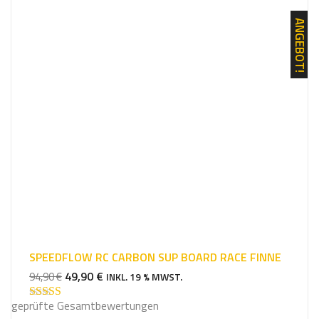
ANGEBOT!
SPEEDFLOW RC CARBON SUP BOARD RACE FINNE
URSPRÜNGLICHER
AKTUELLER
49,90
€
94,90
€
INKL. 19 % MWST.
PREIS
PREIS
geprüfte Gesamtbewertungen
WAR:
IST:
Bewertet mit