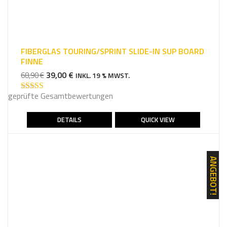
FIBERGLAS TOURING/SPRINT SLIDE-IN SUP BOARD
FINNE
URSPRÜNGLICHER
AKTUELLER
39,00
€
68,90
€
INKL. 19 % MWST.
PREIS
PREIS
geprüfte Gesamtbewertungen
WAR:
IST:
Bewertet mit
5.00
von 5
68,90 €
39,00 €.
DETAILS
QUICK VIEW
ANGEBOT!