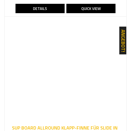
5.00
von 5
94,90 €
49,90 €.
DETAILS
QUICK VIEW
ANGEBOT!
SUP BOARD ALLROUND KLAPP-FINNE FÜR SLIDE IN