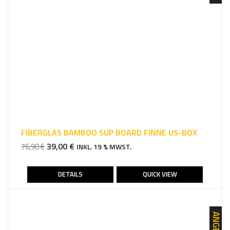
FIBERGLAS BAMBOO SUP BOARD FINNE US-BOX
URSPRÜNGLICHER
AKTUELLER
39,00
€
76,90
€
INKL. 19 % MWST.
PREIS
PREIS
WAR:
IST:
DETAILS
QUICK VIEW
76,90 €
39,00 €.