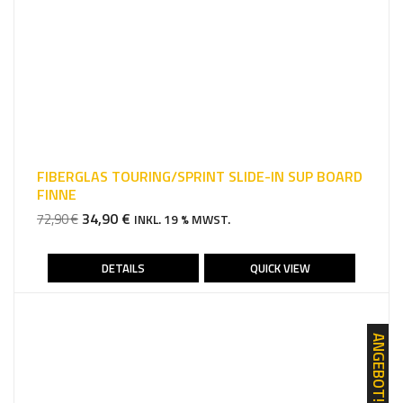
FIBERGLAS TOURING/SPRINT SLIDE-IN SUP BOARD
FINNE
URSPRÜNGLICHER
AKTUELLER
34,90
€
72,90
€
INKL. 19 % MWST.
PREIS
PREIS
WAR:
IST:
DETAILS
QUICK VIEW
72,90 €
34,90 €.
ANGEBOT!