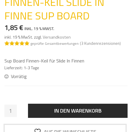
FINNEN-KEIL SLIDE IN
FINNE SUP BOARD
1,85
€
INKL. 19 % MWST.
inkl. 19 % MwSt.
zzgl.
Versandkosten
(
3
Kundenrezensionen)
geprüfte Gesamtbewertungen
Bewertet mit
3
5.00
von 5,
basierend
Sup Board Finnen-Keil für Slide In Finnen
auf
Lieferzeit:
1-3 Tage
Kundenbewe
rtungen
Vorrätig
FINNEN-
IN DEN WARENKORB
KEIL
SLIDE
IN
AUF DIE WUNSCHLISTE