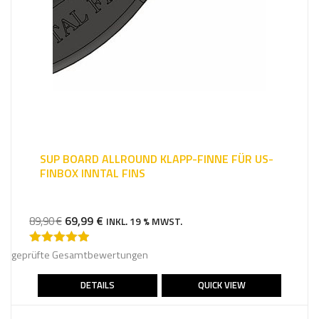
SUP BOARD ALLROUND KLAPP-FINNE FÜR US-
FINBOX INNTAL FINS
URSPRÜNGLICHER
AKTUELLER
69,99
€
89,90
€
INKL. 19 % MWST.
PREIS
PREIS
WAR:
IST:
geprüfte Gesamtbewertungen
Bewertet
mit
4.75
89,90 €
69,99 €.
von 5
DETAILS
QUICK VIEW