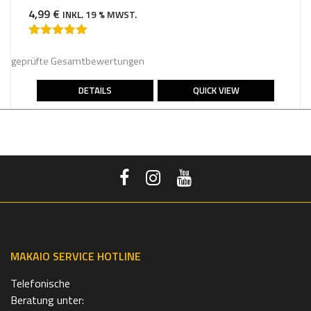
4,99
€
INKL. 19 % MWST.
Bewertet mit
5.00
von 5
geprüfte Gesamtbewertungen
DETAILS
QUICK VIEW
MAKAIO SERVICE HOTLINE
Telefonische
Beratung unter: