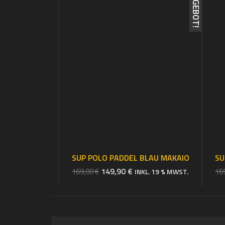
ANGEBOT!
SUP POLO PADDEL BLAU MAKAIO
SU
URSPRÜNGLICHER
AKTUELLER
149,90
€
169,00
€
16
INKL. 19 % MWST.
PREIS
PREIS
WAR:
IST:
169,00 €
149,90 €.