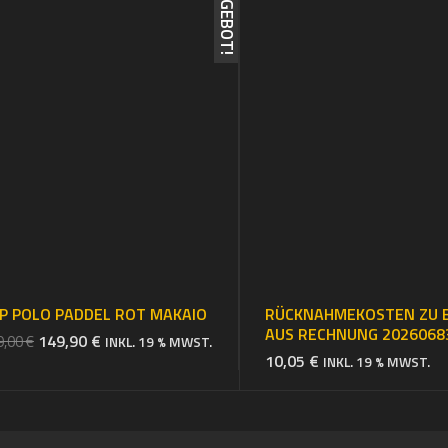
ANGEBOT!
P POLO PADDEL ROT MAKAIO
RÜCKNAHMEKOSTEN ZU 
AUS RECHNUNG 2026068
URSPRÜNGLICHER
AKTUELLER
149,90
€
9,00
€
INKL. 19 % MWST.
10,05
€
PREIS
PREIS
INKL. 19 % MWST.
WAR:
IST:
169,00 €
149,90 €.