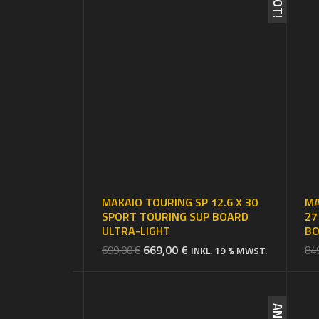
MAKAIO TOURING SP 12.6 X 30
MA
SPORT TOURING SUP BOARD
27
ULTRA-LIGHT
B
URSPRÜNGLICHER
AKTUELLER
669,00
€
699,00
€
84
INKL. 19 % MWST.
PREIS
PREIS
WAR:
IST:
699,00 €
669,00 €.