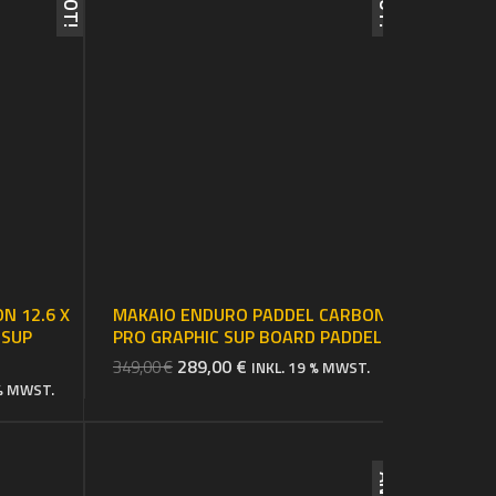
u
c
h
e
e
i
n
N 12.6 X
MAKAIO ENDURO PADDEL CARBON
 SUP
PRO GRAPHIC SUP BOARD PADDEL
URSPRÜNGLICHER
AKTUELLER
289,00
€
349,00
€
INKL. 19 % MWST.
R
LER
 % MWST.
PREIS
PREIS
WAR:
IST:
349,00 €
289,00 €.
.