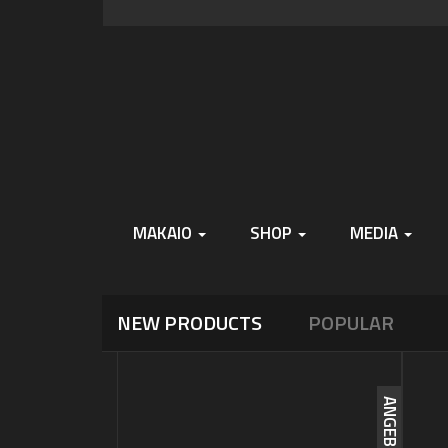
Skip
Skip
to
to
navigation
content
MAKAIO
SHOP
MEDIA
NEW PRODUCTS
POPULAR
ANGEBOT!