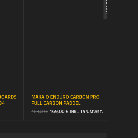
ANGEBOT!
BOARDS
MAKAIO ENDURO CARBON PRO
34
FULL CARBON PADDEL
URSPRÜNGLICHER
AKTUELLER
169,00
€
189,00
€
INKL. 19 % MWST.
PREIS
PREIS
WAR:
IST:
189,00 €
169,00 €.