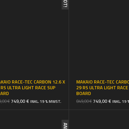
KAIO RACE-TEC CARBON 12.6 X
MAKAIO RACE-TEC CARBO
 RS ULTRA LIGHT RACE SUP
29 RS ULTRA LIGHT RACE
OARD
BOARD
URSPRÜNGLICHER
AKTUELLER
URSPRÜNGLICHE
AKTUEL
749,00
€
749,00
€
9,00
€
849,00
€
INKL. 19 % MWST.
INKL. 19
PREIS
PREIS
PREIS
PREIS
WAR:
IST:
WAR:
IST:
849,00 €
749,00 €.
849,00 €
749,00 €