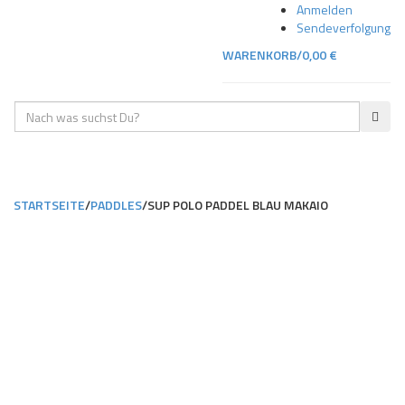
Skip
Skip
Anmelden
to
to
Sendeverfolgung
navigation
content
WARENKORB/
0,00
€
Geben
SUC
Sie
Ihre
TOGGLE
Suche
NAVIGA
ein
STARTSEITE
/
PADDLES
/
SUP POLO PADDEL BLAU MAKAIO