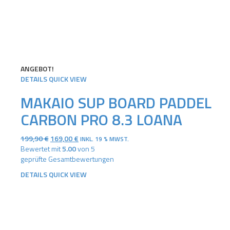
ANGEBOT!
DETAILS
QUICK VIEW
MAKAIO SUP BOARD PADDEL
CARBON PRO 8.3 LOANA
URSPRÜNGLICHER
AKTUELLER
199,90
€
169,00
€
INKL. 19 % MWST.
PREIS
PREIS
Bewertet mit
5.00
von 5
WAR:
IST:
geprüfte Gesamtbewertungen
199,90 €
169,00 €.
DETAILS
QUICK VIEW