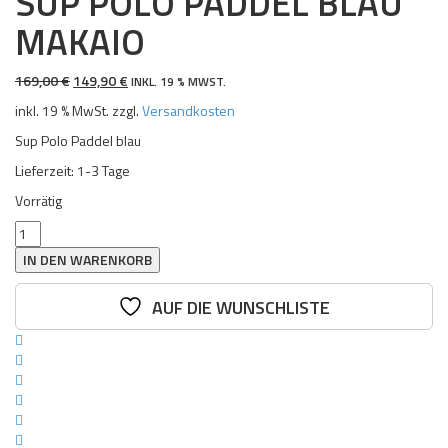
SUP POLO PADDEL BLAU
MAKAIO
URSPRÜNGLICHER
AKTUELLER
169,00
€
149,90
€
INKL. 19 % MWST.
PREIS
PREIS
inkl. 19 % MwSt.
zzgl.
Versandkosten
WAR:
IST:
169,00 €
149,90 €.
Sup Polo Paddel blau
Lieferzeit:
1-3 Tage
Vorrätig
SUP
POLO
IN DEN WARENKORB
PADDEL
BLAU
AUF DIE WUNSCHLISTE
MAKAIO
Menge