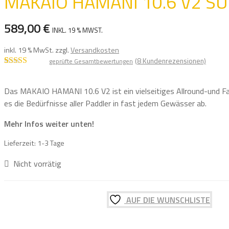
MAKAIO HAMANI 10.6 V2 S
589,00
€
INKL. 19 % MWST.
inkl. 19 % MwSt.
zzgl.
Versandkosten
(
8
Kundenrezensionen)
geprüfte Gesamtbewertungen
Bewertet mit
8
5.00
von 5,
basierend auf
Das MAKAIO HAMANI 10.6 V2 ist ein vielseitiges Allround-und Fam
Kundenbewe
es die Bedürfnisse aller Paddler in fast jedem Gewässer ab.
rtungen
Mehr Infos weiter unten!
Lieferzeit:
1-3 Tage
Nicht vorrätig
AUF DIE WUNSCHLISTE