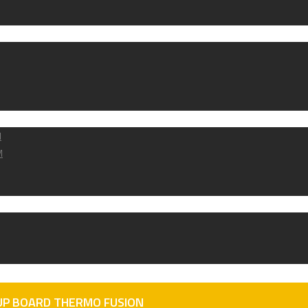
M
M
SUP BOARD THERMO FUSION