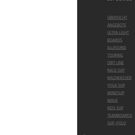
ÜBERSICHT
ANGEBOTE
ULTRA LIGHT
BOARDS
ALLROUND
TOURING
DIRT LINE
RACE SUP
WILDWASSER
YOGA SUP
WINDSUP
WAVE
KIDS SUP
TEAMBOARDS
SUP-POLO