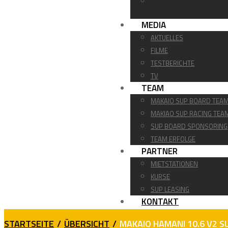
MEDIA
AKTUELLES
FILME
TESTBERICHTE
TV
TEAM
MAKAIO SUP BOARD TEA
MAKIAO SUP RACING TEA
SUP BOARD SPONSORING
TEAM ERFOLGE
PARTNER
MIETSTATIONEN
KURSE
SUP LEASING
KONTAKT
STARTSEITE
/
ÜBERSICHT
/
MAKAIO HAMANI 10.6 V2 