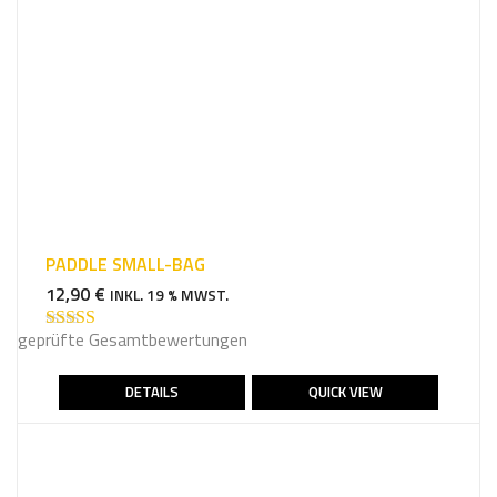
u
N
c
h
e
e
i
n
PADDLE SMALL-BAG
12,90
€
INKL. 19 % MWST.
geprüfte Gesamtbewertungen
Bewertet mit
5.00
von 5
DETAILS
QUICK VIEW