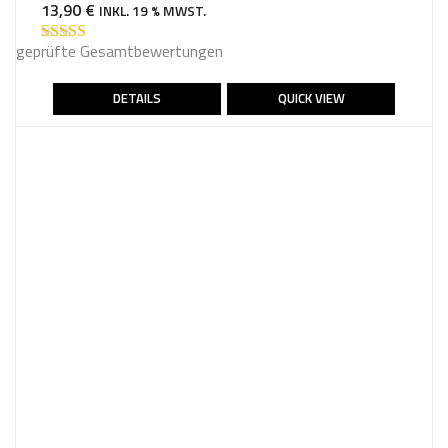
13,90
€
INKL. 19 % MWST.
geprüfte Gesamtbewertungen
Bewertet mit
5.00
von 5
DETAILS
QUICK VIEW