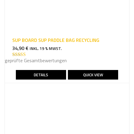
SUP BOARD SUP PADDLE BAG RECYCLING
34,90
€
INKL. 19 % MWST.
geprüfte Gesamtbewertungen
Bewertet mit
5.00
von 5
DETAILS
QUICK VIEW