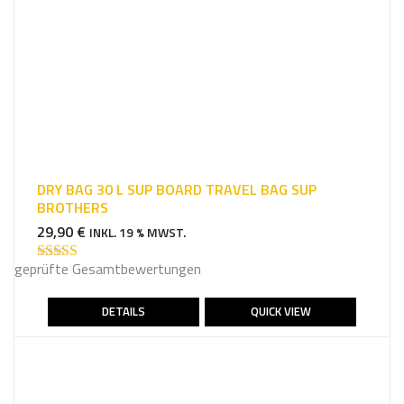
DRY BAG 30 L SUP BOARD TRAVEL BAG SUP
BROTHERS
29,90
€
INKL. 19 % MWST.
geprüfte Gesamtbewertungen
Bewertet mit
4.86
von 5
DETAILS
QUICK VIEW