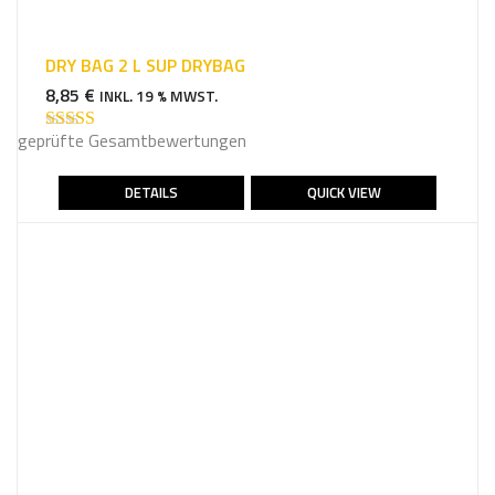
DRY BAG 2 L SUP DRYBAG
8,85
€
INKL. 19 % MWST.
geprüfte Gesamtbewertungen
Bewertet mit
5.00
von 5
DETAILS
QUICK VIEW