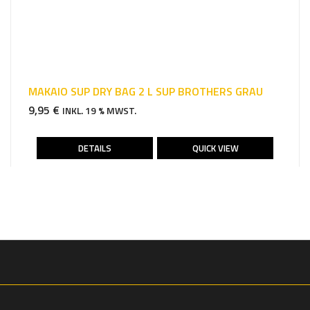
MAKAIO SUP DRY BAG 2 L SUP BROTHERS GRAU
9,95
€
INKL. 19 % MWST.
DETAILS
QUICK VIEW