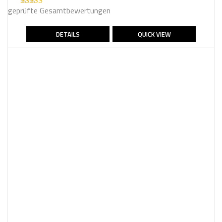
geprüfte Gesamtbewertungen
Bewertet mit
5.00
von 5
DETAILS
QUICK VIEW