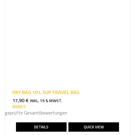
DRY BAG 10 L SUP TRAVEL BAG
17,90
€
INKL. 19 % MWST.
geprüfte Gesamtbewertungen
Bewertet mit
5.00
von 5
DETAILS
QUICK VIEW