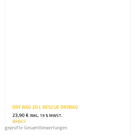
DRY BAG 20 L RESCUE DRYBAG
23,90
€
INKL. 19 % MWST.
geprüfte Gesamtbewertungen
Bewertet mit
5.00
von 5