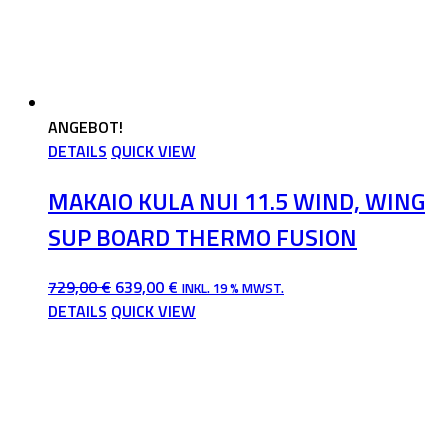
ANGEBOT!
DETAILS
QUICK VIEW
MAKAIO KULA NUI 11.5 WIND, WING
SUP BOARD THERMO FUSION
URSPRÜNGLICHER
AKTUELLER
729,00
€
639,00
€
INKL. 19 % MWST.
PREIS
PREIS
DETAILS
QUICK VIEW
WAR:
IST:
729,00 €
639,00 €.