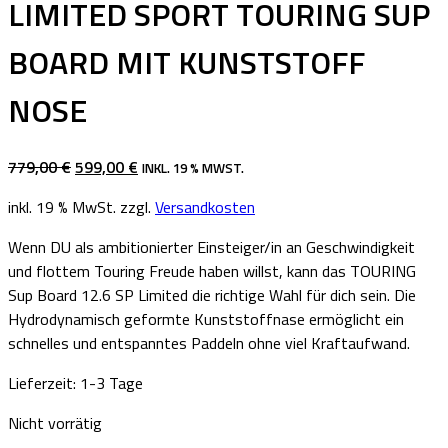
LIMITED SPORT TOURING SUP
BOARD MIT KUNSTSTOFF
NOSE
URSPRÜNGLICHER
AKTUELLER
779,00
€
599,00
€
INKL. 19 % MWST.
PREIS
PREIS
inkl. 19 % MwSt.
zzgl.
Versandkosten
WAR:
IST:
779,00 €
599,00 €.
Wenn DU als ambitionierter Einsteiger/in an Geschwindigkeit
und flottem Touring Freude haben willst, kann das TOURING
Sup Board 12.6 SP Limited die richtige Wahl für dich sein. Die
Hydrodynamisch geformte Kunststoffnase ermöglicht ein
schnelles und entspanntes Paddeln ohne viel Kraftaufwand.
Lieferzeit:
1-3 Tage
Nicht vorrätig