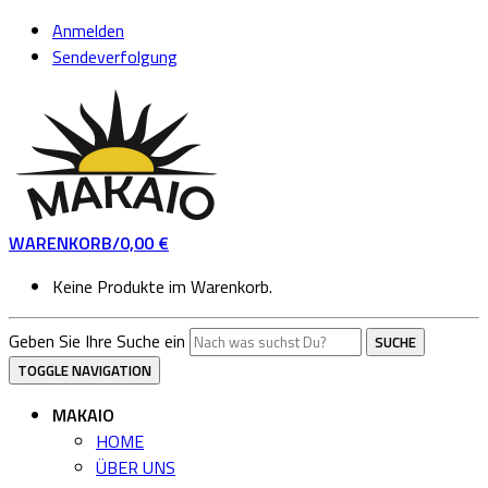
Skip
Skip
Anmelden
to
to
Sendeverfolgung
navigation
content
WARENKORB/
0,00
€
Keine Produkte im Warenkorb.
Geben Sie Ihre Suche ein
SUCHE
TOGGLE NAVIGATION
MAKAIO
HOME
ÜBER UNS