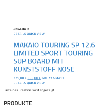
ANGEBOT!
DETAILS
QUICK VIEW
MAKAIO TOURING SP 12.6
LIMITED SPORT TOURING
SUP BOARD MIT
KUNSTSTOFF NOSE
URSPRÜNGLICHER
AKTUELLER
779,00
€
599,00
€
INKL. 19 % MWST.
PREIS
PREIS
DETAILS
QUICK VIEW
WAR:
IST:
Einzelnes Ergebnis wird angezeigt
779,00 €
599,00 €.
PRODUKTE