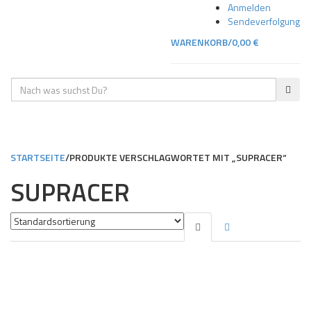
Skip
Skip
Anmelden
to
to
Sendeverfolgung
navigation
content
WARENKORB/
0,00
€
Geben
SUC
Sie
Ihre
TOGGLE
Suche
NAVIGA
ein
STARTSEITE
/
PRODUKTE VERSCHLAGWORTET MIT „SUPRACER“
SUPRACER