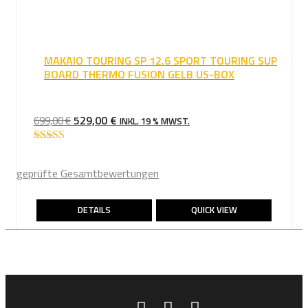
MAKAIO TOURING SP 12.6 SPORT TOURING SUP
BOARD THERMO FUSION GELB US-BOX
URSPRÜNGLICHER
AKTUELLER
529,00
€
699,00
€
INKL. 19 % MWST.
PREIS
PREIS
WAR:
IST:
Bewertet mit
4.86
von 5
699,00 €
529,00 €.
geprüfte Gesamtbewertungen
DETAILS
QUICK VIEW