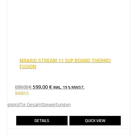
MAKAIO STREAM 11 SUP BOARD THERMO
FUSION
URSPRÜNGLICHER
AKTUELLER
599,00
€
699,00
€
INKL. 19 % MWST.
PREIS
PREIS
WAR:
IST:
Bewertet mit
geprüfte Gesamtbewertungen
5.00
von 5
699,00 €
599,00 €.
DETAILS
QUICK VIEW