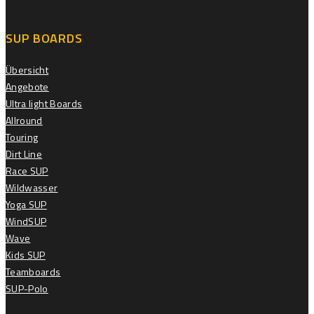
SUP BOARDS
Übersicht
Angebote
Ultra light Boards
Allround
Touring
Dirt Line
Race SUP
Wildwasser
Yoga SUP
WindSUP
Wave
Kids SUP
Teamboards
SUP-Polo