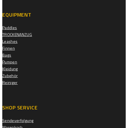
EQUIPMENT
Paddles
TROCKENANZUG
Leashes
Finnen
Bags
Pumpen
Kleidung
Zubehör
Reiniger
SHOP SERVICE
Sendeverfolgung
Warenkorb