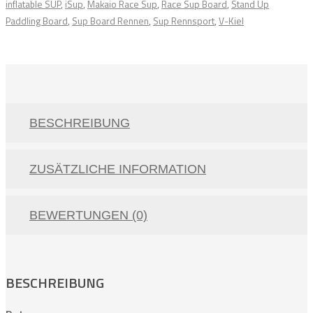
inflatable SUP
,
iSup
,
Makaio Race Sup
,
Race Sup Board
,
Stand Up
Paddling Board
,
Sup Board Rennen
,
Sup Rennsport
,
V-Kiel
BESCHREIBUNG
ZUSÄTZLICHE INFORMATION
BEWERTUNGEN (0)
BESCHREIBUNG