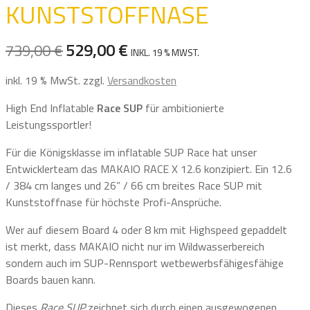
KUNSTSTOFFNASE
529,00
€
739,00
€
URSPRÜNGLICHER
AKTUELLER
INKL. 19 % MWST.
PREIS
PREIS
inkl. 19 % MwSt.
zzgl.
Versandkosten
WAR:
IST:
739,00 €
529,00 €.
High End Inflatable
Race SUP
für ambitionierte
Leistungssportler!
Für die Königsklasse im inflatable SUP Race hat unser
Entwicklerteam das MAKAIO RACE X 12.6 konzipiert. Ein 12.6
/ 384 cm langes und 26” / 66 cm breites Race SUP mit
Kunststoffnase für höchste Profi-Ansprüche.
Wer auf diesem Board 4 oder 8 km mit Highspeed gepaddelt
ist merkt, dass MAKAIO nicht nur im Wildwasserbereich
sondern auch im SUP-Rennsport wetbewerbsfähigesfähige
Boards bauen kann.
Dieses
Race SUP
zeichnet sich durch einen ausgewogenen