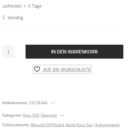
Lieferzeit:
1-3 Tage
Vorrätig
MAKAIO
IN DEN WARENKORB
RACE
X-
AUF DIE WUNSCHLISTE
PRO
12.6
x
24
SUP
Artikelnummer:
23126246
BOARD
KUNSTSTOFFNASE
Kategorien:
Race SUP
,
Übersicht
Menge
Schlüsselworte:
Allround SUP Board
,
Beste Race Sup
,
Hydrodynamik
,