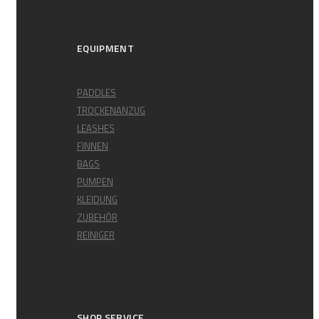
EQUIPMENT
PADDLES
TROCKENANZUG
LEASHES
FINNEN
BAGS
PUMPEN
KLEIDUNG
ZUBEHÖR
REINIGER
SHOP SERVICE