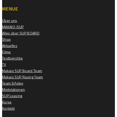
MENUE
Über uns
MAKAIO iSUP
Alles über SUP BOARD
Shop
Aktuelles
Filme
Testberichte
TV
Makaio SUP Board Team
Makaio SUP Racing Team
Team Erfolge
Mietstationen
SUP Leasing
Kurse
Kontakt