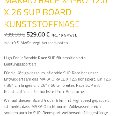
X 26 SUP BOARD
KUNSTSTOFFNASE
529,00
€
739,00
€
URSPRÜNGLICHER
AKTUELLER
INKL. 19 % MWST.
PREIS
PREIS
inkl. 19 % MwSt.
zzgl.
Versandkosten
WAR:
IST:
739,00 €
529,00 €.
High End Inflatable
Race SUP
für ambitionierte
Leistungssportler!
Für die Königsklasse im inflatable SUP Race hat unser
Entwicklerteam das MAKAIO RACE X 12.6 konzipiert. Ein 12.6
/ 384 cm langes und 26” / 66 cm breites Race SUP mit
Kunststoffnase für höchste Profi-Ansprüche.
Wer auf diesem Board 4 oder 8 km mit Highspeed gepaddelt
ist merkt, dass MAKAIO nicht nur im Wildwasserbereich
sondern auch im SUP-Rennsport wetbewerbsfähigesfähige