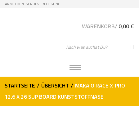
Skip
Skip
ANMELDEN
SENDEVERFOLGUNG
to
to
navigation
content
WARENKORB/
0,00
€
G
S
e
b
e
T
O
n
G
S
G
STARTSEITE
/
ÜBERSICHT
/
MAKAIO RACE X-PRO
L
i
E
12.6 X 26 SUP BOARD KUNSTSTOFFNASE
e
N
A
I
V
h
I
G
r
A
e
T
I
S
O