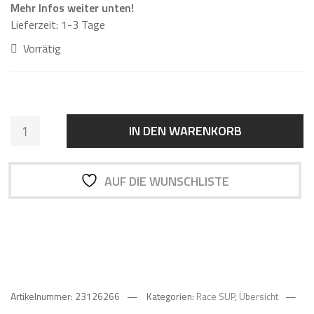
Mehr Infos weiter unten!
Lieferzeit:
1-3 Tage
Vorrätig
MAKAIO
IN DEN WARENKORB
RACE
X-
PRO
AUF DIE WUNSCHLISTE
12.6
x
26
SUP
BOARD
KUNSTSTOFFNASE
Menge
Artikelnummer:
23126266
Kategorien:
Race SUP
,
Übersicht