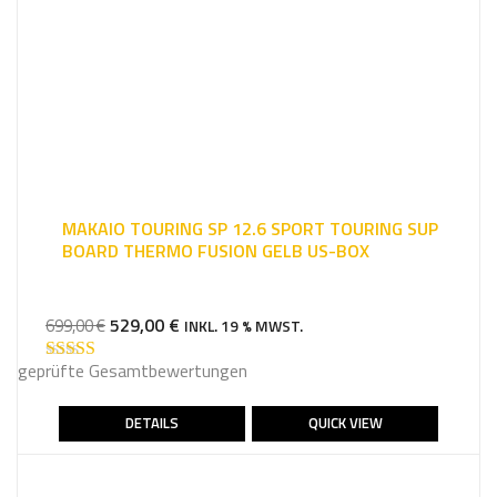
MAKAIO TOURING SP 12.6 SPORT TOURING SUP
BOARD THERMO FUSION GELB US-BOX
URSPRÜNGLICHER
AKTUELLER
529,00
€
699,00
€
INKL. 19 % MWST.
PREIS
PREIS
geprüfte Gesamtbewertungen
WAR:
IST:
Bewertet mit
4.86
von 5
699,00 €
529,00 €.
DETAILS
QUICK VIEW