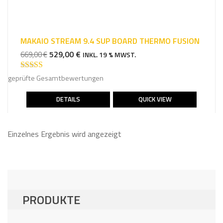
MAKAIO STREAM 9.4 SUP BOARD THERMO FUSION
URSPRÜNGLICHER
AKTUELLER
529,00
€
669,00
€
INKL. 19 % MWST.
PREIS
PREIS
WAR:
IST:
Bewertet mit
geprüfte Gesamtbewertungen
5.00
von 5
669,00 €
529,00 €.
DETAILS
QUICK VIEW
Einzelnes Ergebnis wird angezeigt
PRODUKTE