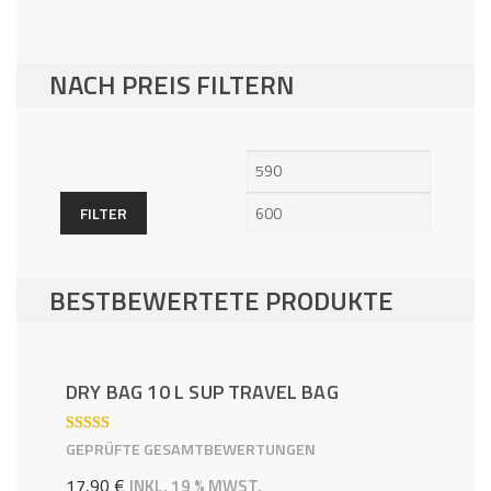
NACH PREIS FILTERN
Min.
Max.
Preis
Preis
FILTER
BESTBEWERTETE PRODUKTE
DRY BAG 10 L SUP TRAVEL BAG
BEWERTE
GEPRÜFTE GESAMTBEWERTUNGEN
T MIT
5.00
VON 5
17,90
€
INKL. 19 % MWST.