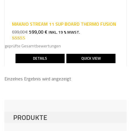
MAKAIO STREAM 11 SUP BOARD THERMO FUSION
URSPRÜNGLICHER
AKTUELLER
599,00
€
699,00
€
INKL. 19 % MWST.
PREIS
PREIS
WAR:
IST:
Bewertet mit
geprüfte Gesamtbewertungen
5.00
von 5
699,00 €
599,00 €.
DETAILS
QUICK VIEW
Einzelnes Ergebnis wird angezeigt
PRODUKTE