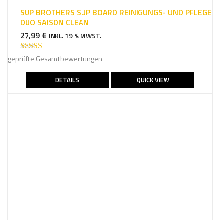
SUP BROTHERS SUP BOARD REINIGUNGS- UND PFLEGE
DUO SAISON CLEAN
27,99
€
INKL. 19 % MWST.
Bewertet mit
geprüfte Gesamtbewertungen
4.67
von 5
DETAILS
QUICK VIEW