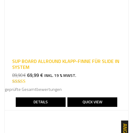
SUP BOARD ALLROUND KLAPP-FINNE FÜR SLIDE IN
SYSTEM
URSPRÜNGLICHER
AKTUELLER
69,99
€
89,90
€
INKL. 19 % MWST.
PREIS
PREIS
WAR:
IST:
Bewertet mit
geprüfte Gesamtbewertungen
4.75
von 5
89,90 €
69,99 €.
DETAILS
QUICK VIEW