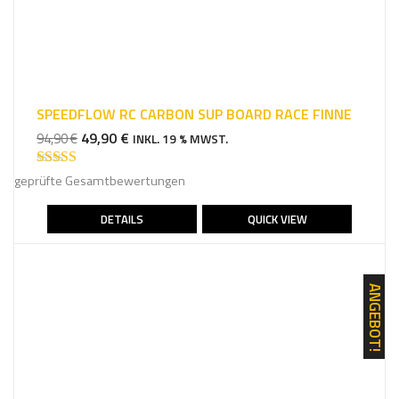
SPEEDFLOW RC CARBON SUP BOARD RACE FINNE
URSPRÜNGLICHER
AKTUELLER
49,90
€
94,90
€
INKL. 19 % MWST.
PREIS
PREIS
WAR:
IST:
Bewertet mit
geprüfte Gesamtbewertungen
5.00
von 5
94,90 €
49,90 €.
DETAILS
QUICK VIEW
ANGEBOT!