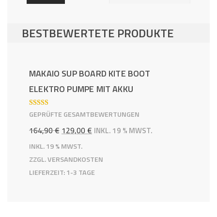
BESTBEWERTETE PRODUKTE
MAKAIO SUP BOARD KITE BOOT
ELEKTRO PUMPE MIT AKKU
BEWERTE
GEPRÜFTE GESAMTBEWERTUNGEN
T MIT
5.00
VON 5
URSPRÜNGLICHER
AKTUELLER
164,90
€
129,00
€
INKL. 19 % MWST.
PREIS
PREIS
INKL. 19 % MWST.
ZZGL.
VERSANDKOSTEN
WAR:
IST:
LIEFERZEIT:
1-3 TAGE
164,90 €
129,00 €.