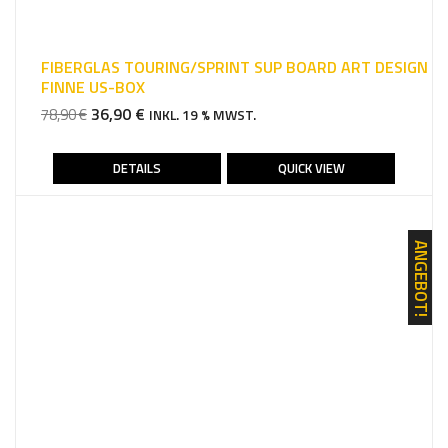
FIBERGLAS TOURING/SPRINT SUP BOARD ART DESIGN
FINNE US-BOX
URSPRÜNGLICHER
AKTUELLER
36,90
€
78,90
€
INKL. 19 % MWST.
PREIS
PREIS
WAR:
IST:
DETAILS
QUICK VIEW
78,90 €
36,90 €.
ANGEBOT!