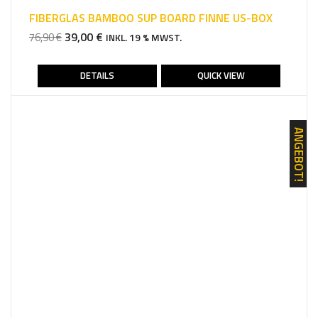
FIBERGLAS BAMBOO SUP BOARD FINNE US-BOX
URSPRÜNGLICHER
AKTUELLER
39,00
€
76,90
€
INKL. 19 % MWST.
PREIS
PREIS
WAR:
IST:
DETAILS
QUICK VIEW
76,90 €
39,00 €.
ANGEBOT!