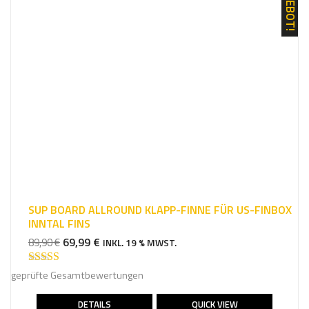
ANGEBOT!
SUP BOARD ALLROUND KLAPP-FINNE FÜR US-FINBOX
INNTAL FINS
URSPRÜNGLICHER
AKTUELLER
69,99
€
89,90
€
INKL. 19 % MWST.
PREIS
PREIS
WAR:
IST:
Bewertet mit
geprüfte Gesamtbewertungen
4.75
von 5
89,90 €
69,99 €.
DETAILS
QUICK VIEW