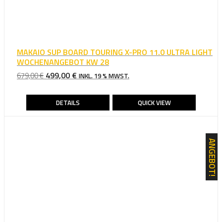
MAKAIO SUP BOARD TOURING X-PRO 11.0 ULTRA LIGHT
WOCHENANGEBOT KW 28
URSPRÜNGLICHER
AKTUELLER
499,00
€
679,00
€
INKL. 19 % MWST.
PREIS
PREIS
WAR:
IST:
DETAILS
QUICK VIEW
679,00 €
499,00 €.
ANGEBOT!