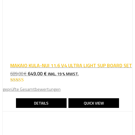
MAKAIO KULA-NUI 11.6 V4 ULTRA LIGHT SUP BOARD SET
URSPRÜNGLICHER
AKTUELLER
649,00
€
689,00
€
INKL. 19 % MWST.
PREIS
PREIS
WAR:
IST:
Bewertet mit
geprüfte Gesamtbewertungen
5.00
von 5
689,00 €
649,00 €.
DETAILS
QUICK VIEW