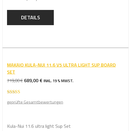
DETAILS
MAKAIO KULA-NUI 11.6 V5 ULTRA LIGHT SUP BOARD
SET
URSPRÜNGLICHER
AKTUELLER
689,00
€
719,00
€
INKL. 19 % MWST.
PREIS
PREIS
WAR:
IST:
Bewertet mit
719,00 €
689,00 €.
geprüfte Gesamtbewertungen
5.00
von 5
Kula-Nui 11.6 ultra light Sup Set