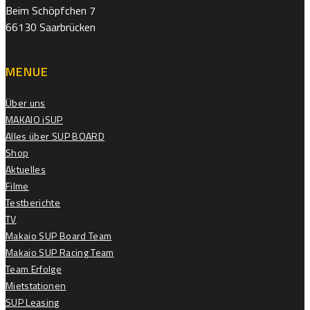
Beim Schöpfchen 7
66130 Saarbrücken
MENUE
Über uns
MAKAIO iSUP
Alles über SUP BOARD
Shop
Aktuelles
Filme
Testberichte
TV
Makaio SUP Board Team
Makaio SUP Racing Team
Team Erfolge
Mietstationen
SUP Leasing