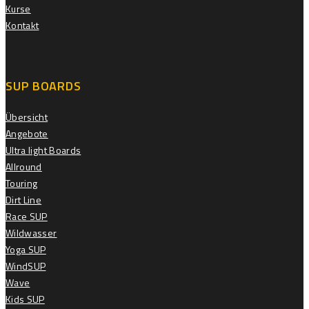
Kurse
Kontakt
SUP BOARDS
Übersicht
Angebote
Ultra light Boards
Allround
Touring
Dirt Line
Race SUP
Wildwasser
Yoga SUP
WindSUP
Wave
Kids SUP