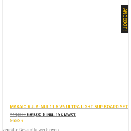
ANGEBOT!
MAKAIO KULA-NUI 11.6 V5 ULTRA LIGHT SUP BOARD SET
URSPRÜNGLICHER
AKTUELLER
689,00
€
719,00
€
INKL. 19 % MWST.
PREIS
PREIS
WAR:
IST:
Bewertet mit
geprüfte Gesamtbewertungen