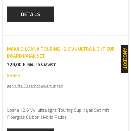
DETAILS
MAKAIO LOANA TOURING 12.6 V4 ULTRA LIGHT SUP
ANGEBOT!
BOARD KAJAK SET
729,00
€
INKL. 19 % MWST.
Bewertet mit
geprüfte Gesamtbewertungen
5.00
von 5
Loana 12.6 V4 ultra light Touring Sup Kajak Set mit
Fiberglas Carbon Hybrid Paddel