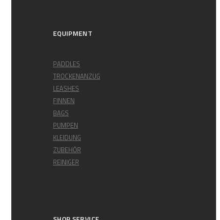
EQUIPMENT
PADDLES
TROCKENANZUG
LEASHES
FINNEN
BAGS
PUMPEN
KLEIDUNG
ZUBEHÖR
REINIGER
SHOP SERVICE