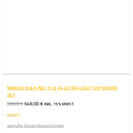
MAKAIO KULA-NUI 11.6 V4 ULTRA LIGHT SUP BOARD
SET
URSPRÜNGLICHER
AKTUELLER
649,00
€
689,00
€
INKL. 19 % MWST.
PREIS
PREIS
WAR:
IST:
Bewertet mit
689,00 €
649,00 €.
geprüfte Gesamtbewertungen
5.00
von 5