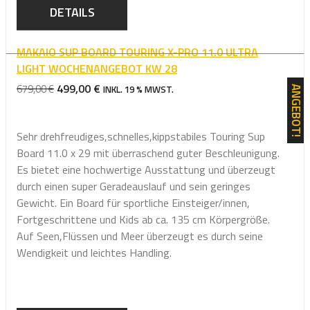
DETAILS
MAKAIO SUP BOARD TOURING X-PRO 11.0 ULTRA
LIGHT WOCHENANGEBOT KW 28
URSPRÜNGLICHER
AKTUELLER
499,00
€
679,00
€
INKL. 19 % MWST.
ANGEBOT!
PREIS
PREIS
WAR:
IST:
Sehr drehfreudiges,schnelles,kippstabiles Touring Sup
679,00 €
499,00 €.
Board 11.0 x 29 mit überraschend guter Beschleunigung.
Es bietet eine hochwertige Ausstattung und überzeugt
durch einen super Geradeauslauf und sein geringes
Gewicht. Ein Board für sportliche Einsteiger/innen,
Fortgeschrittene und Kids ab ca. 135 cm Körpergröße.
Auf Seen,Flüssen und Meer überzeugt es durch seine
Wendigkeit und leichtes Handling.