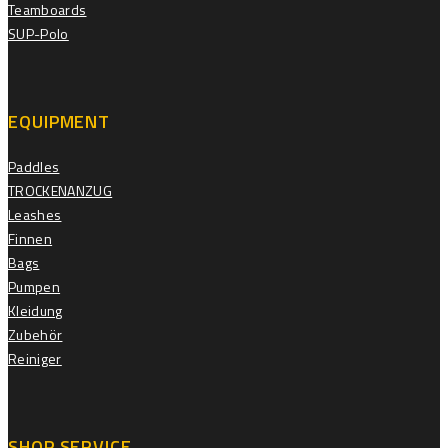
Teamboards
SUP-Polo
EQUIPMENT
Paddles
TROCKENANZUG
Leashes
Finnen
Bags
Pumpen
Kleidung
Zubehör
Reiniger
SHOP SERVICE