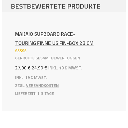
BESTBEWERTETE PRODUKTE
MAKAIO SUPBOARD RACE-
TOURING FINNE US FIN-BOX 23 CM
BEWERTE
GEPRÜFTE GESAMTBEWERTUNGEN
T MIT
5.00
VON 5
URSPRÜNGLICHER
AKTUELLER
27,90
€
24,90
€
INKL. 19 % MWST.
PREIS
PREIS
INKL. 19 % MWST.
ZZGL.
VERSANDKOSTEN
WAR:
IST:
LIEFERZEIT:
1-3 TAGE
27,90 €
24,90 €.