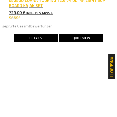
MAKAIO LOANA TOURING 12.6 V4 ULTRA LIGHT SUP
BOARD KAJAK SET
729,00
€
INKL. 19 % MWST.
Bewertet mit
geprüfte Gesamtbewertungen
5.00
von 5
DETAILS
QUICK VIEW
ANGEBOT!