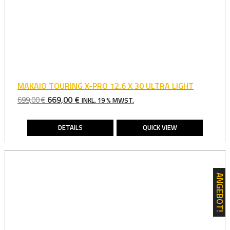
MAKAIO TOURING X-PRO 12.6 X 30 ULTRA LIGHT
URSPRÜNGLICHER
AKTUELLER
669,00
€
699,00
€
INKL. 19 % MWST.
PREIS
PREIS
WAR:
IST:
DETAILS
QUICK VIEW
699,00 €
669,00 €.
ANGEBOT!