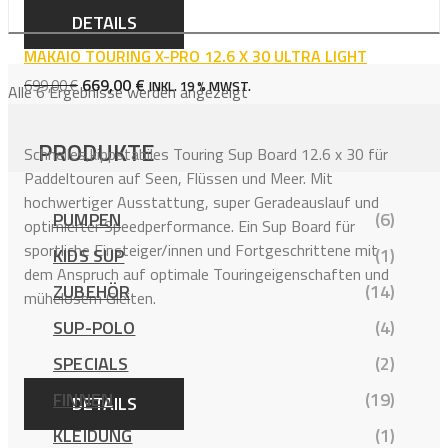
DETAILS
MAKAIO TOURING X-PRO 12.6 X 30 ULTRA LIGHT
URSPRÜNGLICHER
AKTUELLER
669,00
€
699,00
€
INKL. 19 % MWST.
Alle 6 Ergebnisse werden angezeigt
PREIS
PREIS
WAR:
IST:
PRODUKTE
Schnelles,kippstabiles Touring Sup Board 12.6 x 30 für
699,00 €
669,00 €.
Paddeltouren auf Seen, Flüssen und Meer. Mit
hochwertiger Ausstattung, super Geradeauslauf und
PUMPEN
(6)
optimierter Speedperformance. Ein Sup Board für
sportliche Einsteiger/innen und Fortgeschrittene mit
KIDS SUP
(1)
dem Anspruch auf optimale Touringeigenschaften und
ZUBEHÖR
(14)
mühelosem Gleiten.
SUP-POLO
(4)
SPECIALS
(2)
FINNEN
(19)
DETAILS
KLEIDUNG
(1)