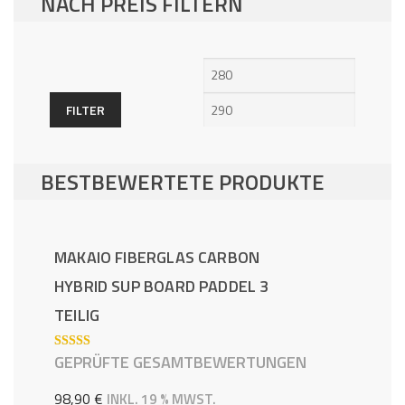
NACH PREIS FILTERN
Min.
Max.
Preis
Preis
FILTER
BESTBEWERTETE PRODUKTE
MAKAIO FIBERGLAS CARBON
HYBRID SUP BOARD PADDEL 3
TEILIG
GEPRÜFTE GESAMTBEWERTUNGEN
BEWERTE
T MIT
5.00
VON 5
98,90
€
INKL. 19 % MWST.