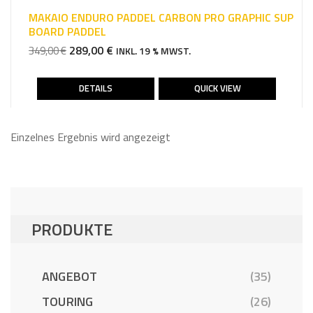
MAKAIO ENDURO PADDEL CARBON PRO GRAPHIC SUP
BOARD PADDEL
URSPRÜNGLICHER
AKTUELLER
289,00
€
349,00
€
INKL. 19 % MWST.
PREIS
PREIS
WAR:
IST:
DETAILS
QUICK VIEW
349,00 €
289,00 €.
Einzelnes Ergebnis wird angezeigt
PRODUKTE
ANGEBOT
(35)
TOURING
(26)