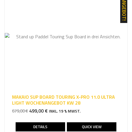
ANGEBOT!
MAKAIO SUP BOARD TOURING X-PRO 11.0 ULTRA
LIGHT WOCHENANGEBOT KW 28
URSPRÜNGLICHER
AKTUELLER
499,00
€
679,00
€
INKL. 19 % MWST.
PREIS
PREIS
WAR:
IST:
DETAILS
QUICK VIEW
679,00 €
499,00 €.