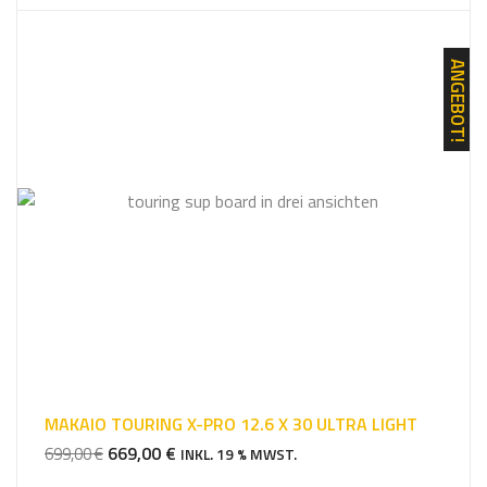
ANGEBOT!
MAKAIO TOURING X-PRO 12.6 X 30 ULTRA LIGHT
URSPRÜNGLICHER
AKTUELLER
669,00
€
699,00
€
INKL. 19 % MWST.
PREIS
PREIS