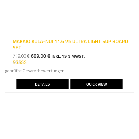
MAKAIO KULA-NUI 11.6 V5 ULTRA LIGHT SUP BOARD
SET
URSPRÜNGLICHER
AKTUELLER
689,00
€
719,00
€
INKL. 19 % MWST.
PREIS
PREIS
WAR:
IST:
Bewertet mit
geprüfte Gesamtbewertungen
5.00
von 5
719,00 €
689,00 €.
DETAILS
QUICK VIEW