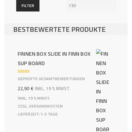
Preis
Preis
FILTER
BESTBEWERTETE PRODUKTE
FINNEN BOX SLIDE IN FINN BOX
SUP BOARD
BEWERTE
GEPRÜFTE GESAMTBEWERTUNGEN
T MIT
5.00
VON 5
22,90
€
INKL. 19 % MWST.
INKL. 19 % MWST.
ZZGL.
VERSANDKOSTEN
LIEFERZEIT:
1-3 TAGE