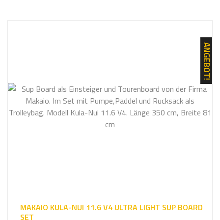
u
c
h
e
ANGEBOT!
e
i
n
MAKAIO KULA-NUI 11.6 V4 ULTRA LIGHT SUP BOARD
SET