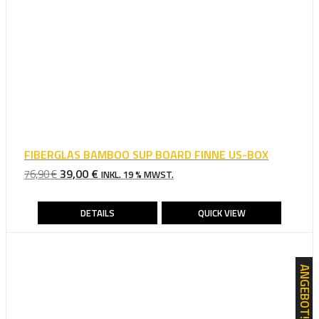
FIBERGLAS BAMBOO SUP BOARD FINNE US-BOX
URSPRÜNGLICHER
AKTUELLER
39,00
€
76,90
€
INKL. 19 % MWST.
PREIS
PREIS
WAR:
IST:
DETAILS
QUICK VIEW
76,90 €
39,00 €.
ANGEBOT!