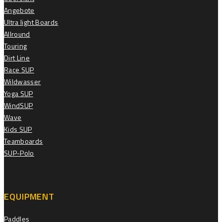
Angebote
Ultra light Boards
Allround
Touring
Dirt Line
Race SUP
Wildwasser
Yoga SUP
WindSUP
Wave
Kids SUP
Teamboards
SUP-Polo
EQUIPMENT
Paddles