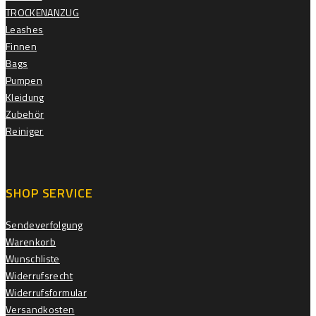
TROCKENANZUG
Leashes
Finnen
Bags
Pumpen
Kleidung
Zubehör
Reiniger
SHOP SERVICE
Sendeverfolgung
Warenkorb
Wunschliste
Widerrufsrecht
Widerrufsformular
Versandkosten