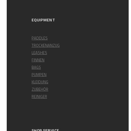
EQUIPMENT
PADDLES
TROCKENANZUG
LEASHES
FINNEN
BAGS
PUMPEN
KLEIDUNG
ZUBEHÖR
REINIGER
SHOP SERVICE