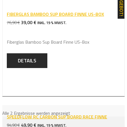
ANGEBOT!
FIBERGLAS BAMBOO SUP BOARD FINNE US-BOX
URSPRÜNGLICHER
AKTUELLER
39,00
€
76,90
€
INKL. 19 % MWST.
PREIS
PREIS
WAR:
IST:
Fiberglas Bamboo Sup Board Finne US-Box
76,90 €
39,00 €.
DETAILS
Alle 2 Ergebnisse werden angezeigt
SPEEDFLOW RC CARBON SUP BOARD RACE FINNE
URSPRÜNGLICHER
AKTUELLER
49,90
€
94,90
€
INKL. 19 % MWST.