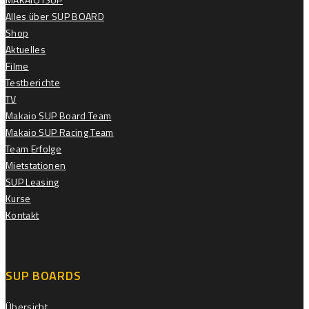
Alles über SUP BOARD
Shop
Aktuelles
Filme
Testberichte
TV
Makaio SUP Board Team
Makaio SUP Racing Team
Team Erfolge
Mietstationen
SUP Leasing
Kurse
Kontakt
SUP BOARDS
Übersicht