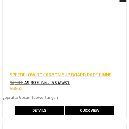
SPEEDFLOW RC CARBON SUP BOARD RACE FINNE
URSPRÜNGLICHER
AKTUELLER
49,90
€
94,90
€
INKL. 19 % MWST.
PREIS
PREIS
WAR:
IST:
Bewertet mit
geprüfte Gesamtbewertungen
5.00
von 5
94,90 €
49,90 €.
DETAILS
QUICK VIEW