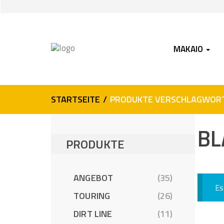
Skip
Skip
to
to
navigation
content
MAKAIO
STARTSEITE
/
PRODUKTE VERSCHLAGWORTE
BL
PRODUKTE
ANGEBOT
(35)
Es
TOURING
(26)
DIRT LINE
(11)