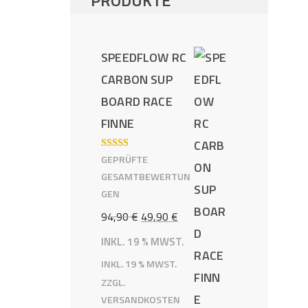
PRODUKTE
SPEEDFLOW RC
CARBON SUP
BOARD RACE
FINNE
BEWERTE
GEPRÜFTE
T MIT
5.00
GESAMTBEWERTUN
VON 5
GEN
URSPRÜNGLICHER
AKTUELLER
94,90
€
49,90
€
PREIS
PREIS
INKL. 19 % MWST.
WAR:
IST:
INKL. 19 % MWST.
ZZGL.
94,90 €
49,90 €.
VERSANDKOSTEN