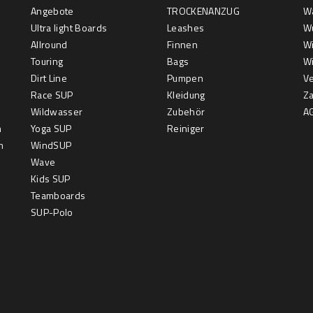
Angebote
TROCKENANZUG
W
Ultra light Boards
Leashes
Wu
Allround
Finnen
Wi
Touring
Bags
Wi
Dirt Line
Pumpen
V
Race SUP
Kleidung
Z
Wildwasser
Zubehör
A
m
Yoga SUP
Reiniger
m
WindSUP
Wave
Kids SUP
Teamboards
SUP-Polo