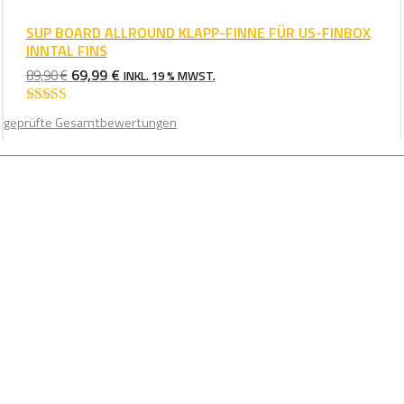
SUP BOARD ALLROUND KLAPP-FINNE FÜR US-FINBOX
INNTAL FINS
URSPRÜNGLICHER
AKTUELLER
69,99
€
89,90
€
INKL. 19 % MWST.
PREIS
PREIS
WAR:
IST:
Bewertet mit
geprüfte Gesamtbewertungen
4.75
von 5
89,90 €
69,99 €.