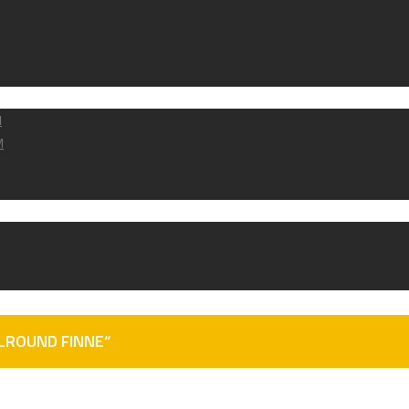
M
M
LROUND FINNE“