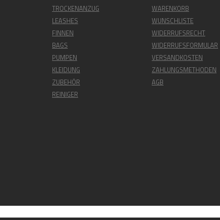
TROCKENANZUG
WARENKORB
LEASHES
WUNSCHLISTE
FINNEN
WIDERRUFSRECHT
BAGS
WIDERRUFSFORMULAR
PUMPEN
VERSANDKOSTEN
KLEIDUNG
ZAHLUNGSMETHODEN
ZUBEHÖR
AGB
REINIGER