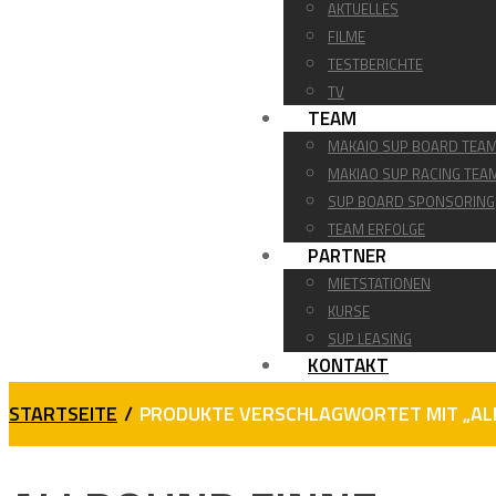
AKTUELLES
FILME
TESTBERICHTE
TV
TEAM
MAKAIO SUP BOARD TEA
MAKIAO SUP RACING TEA
SUP BOARD SPONSORING
TEAM ERFOLGE
PARTNER
MIETSTATIONEN
KURSE
SUP LEASING
KONTAKT
STARTSEITE
/
PRODUKTE VERSCHLAGWORTET MIT „AL