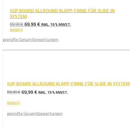
SUP BOARD ALLROUND KLAPP-FINNE FÜR SLIDE IN
SYSTEM
URSPRÜNGLICHER
AKTUELLER
69,99
€
89,90
€
INKL. 19 % MWST.
PREIS
PREIS
WAR:
IST:
Bewertet mit
geprüfte Gesamtbewertungen
4.75
von 5
89,90 €
69,99 €.
SUP BOARD ALLROUND KLAPP-FINNE FÜR SLIDE IN SYSTEM
URSPRÜNGLICHER
AKTUELLER
69,99
€
89,90
€
INKL. 19 % MWST.
PREIS
PREIS
WAR:
IST:
Bewertet mit
89,90 €
69,99 €.
geprüfte Gesamtbewertungen
4.75
von 5