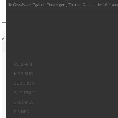
alle Gewässer. Egal ob Einsteiger-, Touren, Race- oder Wildwass
Alle 2 Ergebnisse werden angezeigt
PRODUKTE
PUMPEN
KIDS SUP
ZUBEHÖR
SUP-POLO
DETAILS
SPECIALS
FINNEN