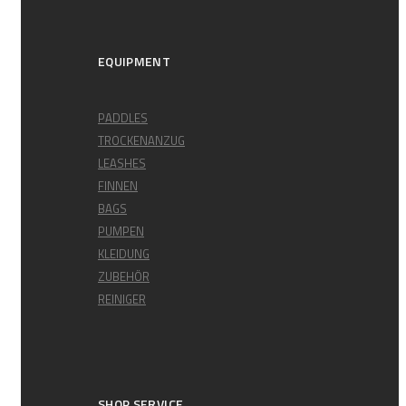
EQUIPMENT
PADDLES
TROCKENANZUG
LEASHES
FINNEN
BAGS
PUMPEN
KLEIDUNG
ZUBEHÖR
REINIGER
SHOP SERVICE