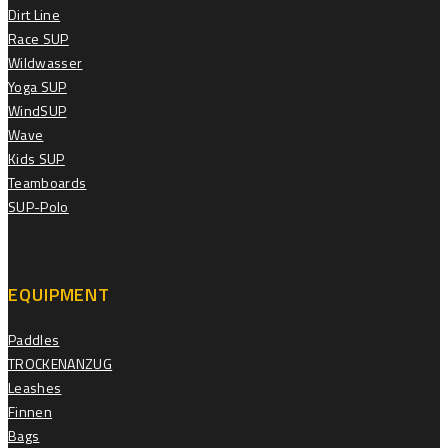
Dirt Line
Race SUP
Wildwasser
Yoga SUP
WindSUP
Wave
Kids SUP
Teamboards
SUP-Polo
EQUIPMENT
Paddles
TROCKENANZUG
Leashes
Finnen
Bags