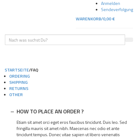
Skip
Skip
Anmelden
to
to
Sendeverfolgung
navigation
content
WARENKORB/
0,00
€
Geben
SUC
Sie
Ihre
TOGGLE
Suche
NAVIGA
ein
STARTSEITE
/
FAQ
ORDERING
SHIPPING
RETURNS
OTHER
HOW TO PLACE AN ORDER ?
Etiam sit amet orci eget eros faucibus tincidunt. Duis leo. Sed
fringilla mauris sit amet nibh. Maecenas nec odio et ante
tincidunt tempus. Donec vitae sapien ut libero venenatis