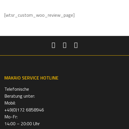
u
N
c
[wtsr_custom_woo_review_page]
h
e
e
i
n
MAKAIO SERVICE HOTLINE
Telefonische
Beratung unter:
Mobil:
+49(0)172 6858946
Mo-Fr:
14:00 – 20:00 Uhr