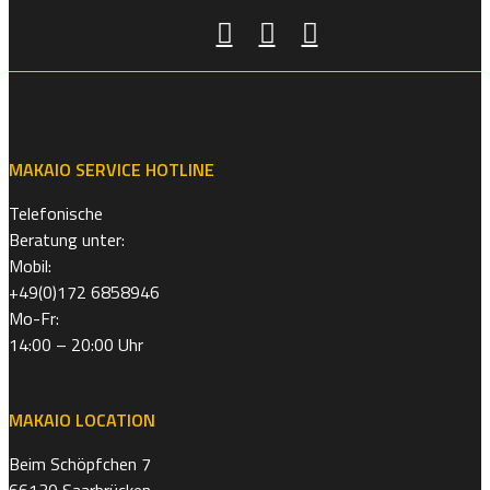
MAKAIO SERVICE HOTLINE
Telefonische
Beratung unter:
Mobil:
+49(0)172 6858946
Mo-Fr:
14:00 – 20:00 Uhr
MAKAIO LOCATION
Beim Schöpfchen 7
66130 Saarbrücken